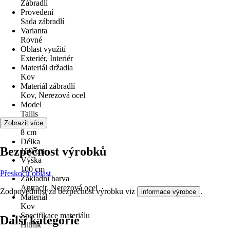
Zábradlí
Provedení
Sada zábradlí
Varianta
Rovné
Oblast využití
Exteriér, Interiér
Materiál držadla
Kov
Materiál zábradlí
Kov, Nerezová ocel
Model
Tallis
Šířka
Zobrazit více
8 cm
Délka
Bezpečnost výrobků
150 cm
Výška
100 cm
Přeskočit oblast
Základní barva
Antracit, Nerezová ocel
Zodpovědnost za bezpečnost výrobku viz
.
informace výrobce
Materiál
Kov
Specifikace materiálu
Další kategorie
Hliník