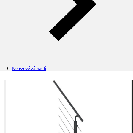
Nerezové zábradlí