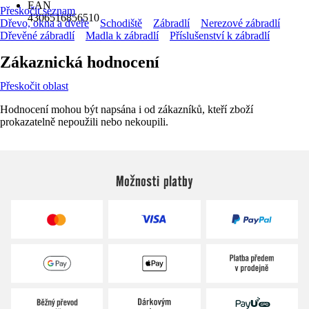
EAN
Přeskočit seznam
4306516856510
Dřevo, okna a dveře
Schodiště
Zábradlí
Nerezové zábradlí
Dřevěné zábradlí
Madla k zábradlí
Příslušenství k zábradlí
Zákaznická hodnocení
Přeskočit oblast
Hodnocení mohou být napsána i od zákazníků, kteří zboží
prokazatelně nepoužili nebo nekoupili.
Možnosti platby