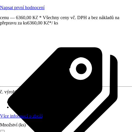
Napsat první hodnocení
cenu — 6360,00 Kč * Všechny ceny vč. DPH a bez nákladů na
přepravu za ks
6360,00 Kč
*
/
ks
č. výrobku
12763534
Provedení
:
Sada zábradlí
Oblast využití
:
Exteriér, Interiér
Více informací o zboží
Množství (ks)