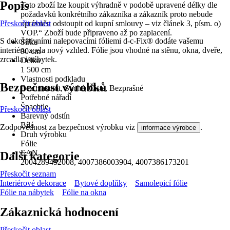
Popis
Toto zboží lze koupit výhradně v podobě upravené délky dle
požadavků konkrétního zákazníka a zákazník proto nebude
Přeskočit oblast
oprávněn odstoupit od kupní smlouvy – viz článek 3, písm. o)
VOP.“ Zboží bude připraveno až po zaplacení.
S dekorativními nalepovacími fóliemi d-c-Fix® dodáte vašemu
Šířka
interiéru zcela nový vzhled. Fólie jsou vhodné na stěnu, okna, dveře,
90 cm
zrcadla i nábytek.
Délka
1 500 cm
Vlastnosti podkladu
Bezpečnost výrobků
Bez mastnot, Suché, Čisté, Bezprašné
Potřebné nářadí
Špachtle
Přeskočit oblast
Barevný odstín
Bílá
Zodpovědnost za bezpečnost výrobku viz
.
informace výrobce
Druh výrobku
Fólie
EAN
Další kategorie
2004289452008, 4007386003904, 4007386173201
Přeskočit seznam
Interiérové dekorace
Bytové doplňky
Samolepicí fólie
Fólie na nábytek
Fólie na okna
Zákaznická hodnocení
Přeskočit oblast