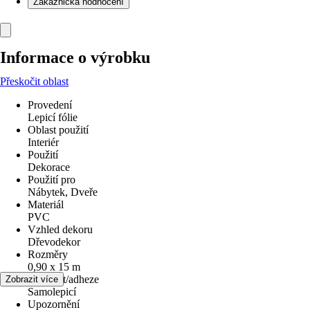
Zákaznická hodnocení
Informace o výrobku
Přeskočit oblast
Provedení
Lepicí fólie
Oblast použití
Interiér
Použití
Dekorace
Použití pro
Nábytek, Dveře
Materiál
PVC
Vzhled dekoru
Dřevodekor
Rozměry
0,90 x 15 m
Lepivost/adheze
Zobrazit více
Samolepicí
Upozornění