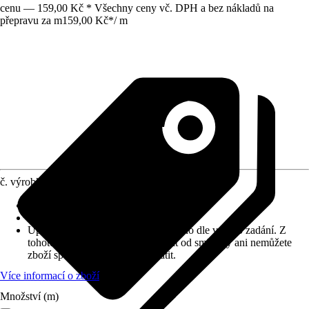
cenu — 159,00 Kč * Všechny ceny vč. DPH a bez nákladů na
přepravu za m
159,00 Kč
*
/
m
č. výrobku
4289452
Materiál
:
PVC
Vzhled dekoru
:
Dřevodekor
Upozornění: toto zboží bylo vyrobeno dle vašeho zadání. Z
tohoto důvodu nemůžete odstoupit od smlouvy ani nemůžete
zboží společnosti Hornbach vrátit.
Více informací o zboží
Množství (m)