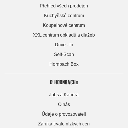
Přehled všech prodejen
Kuchyňské centrum
Koupelnové centrum
XXL centrum obkladů a dlažeb
Drive - In
Self-Scan
Hornbach Box
O HORNBACHu
Jobs a Kariera
O nás
Údaje o provozovateli
Záruka trvale nízkých cen