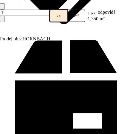
odpovídá
1 ks
ks
m²
1,350 m²
Prodej přes:
HORNBACH