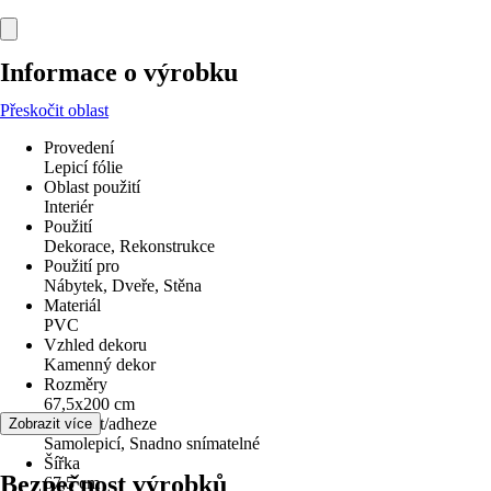
Informace o výrobku
Přeskočit oblast
Provedení
Lepicí fólie
Oblast použití
Interiér
Použití
Dekorace, Rekonstrukce
Použití pro
Nábytek, Dveře, Stěna
Materiál
PVC
Vzhled dekoru
Kamenný dekor
Rozměry
67,5x200 cm
Lepivost/adheze
Zobrazit více
Samolepicí, Snadno snímatelné
Šířka
Bezpečnost výrobků
67,5 cm