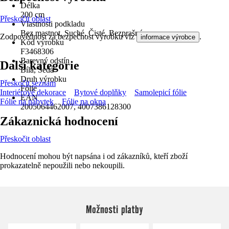
Délka
200 cm
Přeskočit oblast
Vlastnosti podkladu
Bez mastnot, Suché, Čisté, Bezprašné
Zodpovědnost za bezpečnost výrobku viz
.
informace výrobce
Kód výrobku
F3468306
Barevný odstín
Další kategorie
Bílá, Šedá
Druh výrobku
Přeskočit seznam
Fólie
Interiérové dekorace
Bytové doplňky
Samolepicí fólie
EAN
Fólie na nábytek
Fólie na okna
2005064462007, 4007386128300
Zákaznická hodnocení
Přeskočit oblast
Hodnocení mohou být napsána i od zákazníků, kteří zboží
prokazatelně nepoužili nebo nekoupili.
Možnosti platby