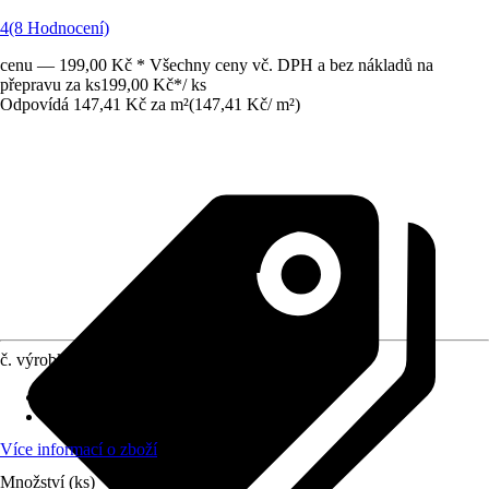
4
(8 Hodnocení)
cenu — 199,00 Kč * Všechny ceny vč. DPH a bez nákladů na
přepravu za ks
199,00 Kč
*
/
ks
Odpovídá 147,41 Kč za m²
(
147,41 Kč
/
m²
)
č. výrobku
5064462
Materiál
:
PVC
Vzhled dekoru
:
Kamenný dekor
Více informací o zboží
Množství (ks)