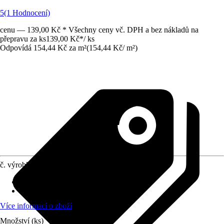
5
(1 Hodnocení)
cenu — 139,00 Kč * Všechny ceny vč. DPH a bez nákladů na
přepravu za ks
139,00 Kč
*
/
ks
Odpovídá 154,44 Kč za m²
(
154,44 Kč
/
m²
)
č. výrobku
7739862
Materiál
:
PVC
Vzhled dekoru
:
Motiv, Uni
Více informací o zboží
Množství (ks)