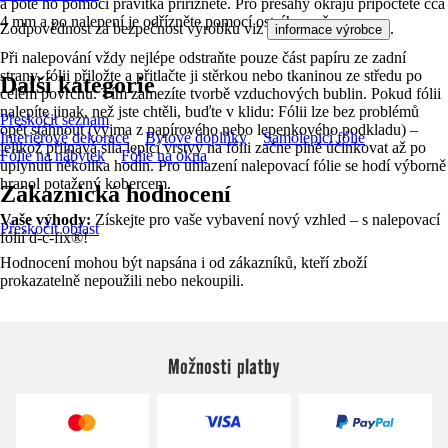
a poté ho pomocí pravítka přiřízněte. Pro přesahy okrajů připočtěte cca
4 mm a po nalepení je odřízněte pomocí ostrého nože.
Zodpovědnost za bezpečnost výrobku viz
.
informace výrobce
Při nalepování vždy nejlépe odstraňte pouze část papíru ze zadní
strany, fólii přiložte a přitlačte ji stěrkou nebo tkaninou ze středu po
Další kategorie
celém povrchu. Tím zamezíte tvorbě vzduchových bublin. Pokud fólii
nalepíte jinak, než jste chtěli, buďte v klidu: Fólii lze bez problémů
Přeskočit seznam
opět stáhnout (vyjma z papírového nebo lepenkového podkladu) –
Interiérové dekorace
Bytové doplňky
Samolepicí fólie
jelikož přilnavá síla lepicí vrstvy na fólii začne plně účinkovat až po
Fólie na nábytek
Fólie na okna
uplynutí několika hodin. Pro uhlazení nalepovací fólie se hodí výborně
hranol potažený kobercem.
Zákaznická hodnocení
Vaše výhody:
Získejte pro vaše vybavení nový vzhled – s nalepovací
Přeskočit oblast
fólií d-c-fix®!
Hodnocení mohou být napsána i od zákazníků, kteří zboží
prokazatelně nepoužili nebo nekoupili.
Možnosti platby