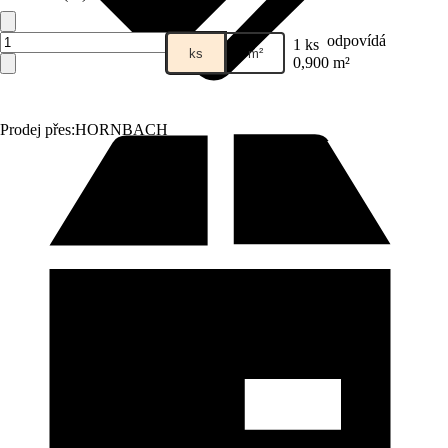
odpovídá
1 ks
ks
m²
0,900 m²
Prodej přes:
HORNBACH