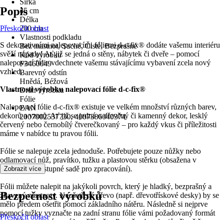
Šířka
Popis
45 cm
Délka
Přeskočit oblast
200 cm
Vlastnosti podkladu
S dekorativními nalepovacími fóliemi d-c-fix® dodáte vašemu interiéru
Bez mastnot, Suché, Čisté, Bezprašné
svěží nápady! Ať již se jedná o stěny, nábytek či dveře – pomocí
Kód výrobku
nalepovací fólie vdechnete vašemu stávajícímu vybavení zcela nový
F3460049
vzhled.
Barevný odstín
Hnědá, Béžová
Vlastnosti výrobku nalepovací fólie d-c-fix®
Druh výrobku
Fólie
Nalepovací fólie d-c-fix® existuje ve velkém množství různých barev,
EAN
dekorů a vzorů. Ať již se jedná o dřevěný či kamenný dekor, lesklý
2007002537730, 4007386040374
červený nebo černobílý čtverečkovaný – pro každý vkus či příležitosti
máme v nabídce tu pravou fólii.
Fólie se nalepuje zcela jednoduše. Potřebujete pouze nůžky nebo
odlamovací nůž, pravítko, tužku a plastovou stěrku (obsažena v
samostatně dostupné sadě pro zpracování).
Zobrazit více
Fólii můžete nalepit na jakýkoli povrch, který je hladký, bezprašný a
Bezpečnost výrobků
zbavený mastnoty. Neošetřené dřevo (např. dřevotřískové desky) by se
mělo předem ošetřit pomocí základního nátěru. Následně si nejprve
pomocí tužky vyznačte na zadní stranu fólie vámi požadovaný formát
Přeskočit oblast