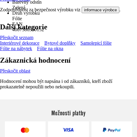
Barevný odstín
Zelená
Zodpovědnost za bezpečnost výrobku viz
.
informace výrobce
Druh výrobku
Fólie
EAN
Další kategorie
4007386350152
Přeskočit seznam
Interiérové dekorace
Bytové doplňky
Samolepicí fólie
Fólie na nábytek
Fólie na okna
Zákaznická hodnocení
Přeskočit oblast
Hodnocení mohou být napsána i od zákazníků, kteří zboží
prokazatelně nepoužili nebo nekoupili.
Možnosti platby