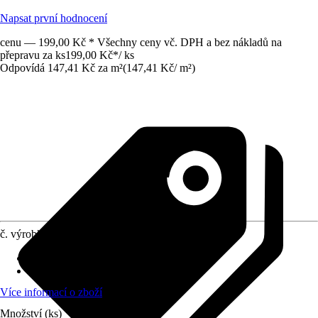
Napsat první hodnocení
cenu — 199,00 Kč * Všechny ceny vč. DPH a bez nákladů na
přepravu za ks
199,00 Kč
*
/
ks
Odpovídá 147,41 Kč za m²
(
147,41 Kč
/
m²
)
č. výrobku
12217977
Materiál
:
PVC
Vzhled dekoru
:
Květinový
Více informací o zboží
Množství (ks)