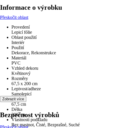
Informace o výrobku
Přeskočit oblast
Provedení
Lepicí fólie
Oblast použití
Interiér
Použití
Dekorace, Rekonstrukce
Materiál
PVC
Vzhled dekoru
Květinový
Rozměry
67,5 x 200 cm
Lepivost/adheze
Samolepicí
Šířka
Zobrazit více
67,5 cm
Délka
Bezpečnost výrobků
200 cm
Vlastnosti podkladu
Bez mastnot, Čisté, Bezprašné, Suché
Přeskočit oblast