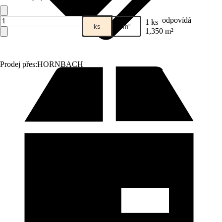
odpovídá
1 ks
ks
m²
1,350 m²
Prodej přes:
HORNBACH