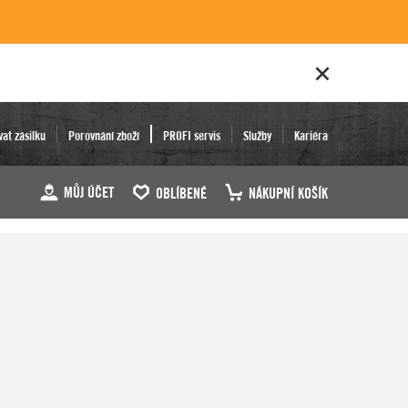
vat zásilku
Porovnání zboží
PROFI servis
Služby
Kariéra
MŮJ ÚČET
OBLÍBENÉ
NÁKUPNÍ KOŠÍK