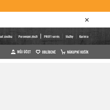
vat zásilku
Porovnání zboží
PROFI servis
Služby
Kariéra
MŮJ ÚČET
OBLÍBENÉ
NÁKUPNÍ KOŠÍK