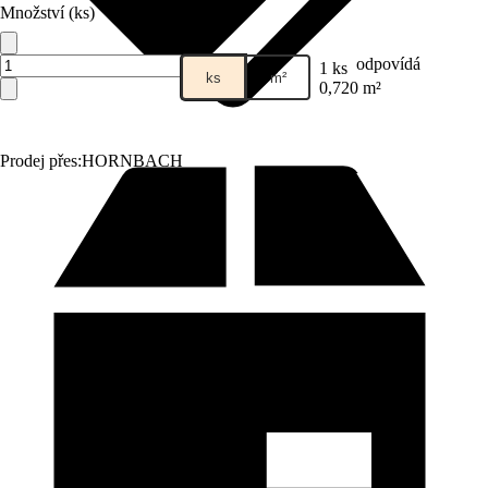
Množství (ks)
odpovídá
1 ks
ks
m²
0,720 m²
Prodej přes:
HORNBACH