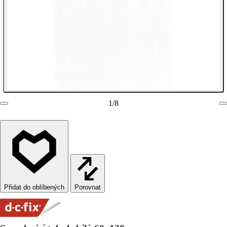
1
/
8
Porovnat