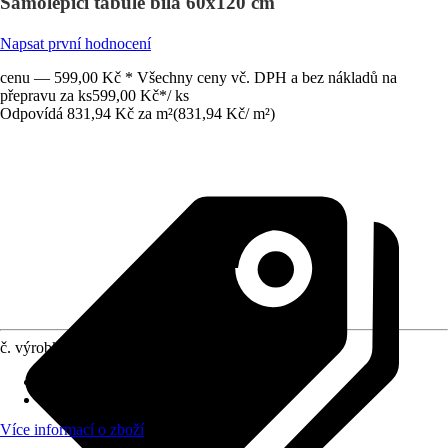
Samolepicí tabule bílá 60x120 cm
Napsat první hodnocení
cenu — 599,00 Kč * Všechny ceny vč. DPH a bez nákladů na
přepravu za ks
599,00 Kč
*
/
ks
Odpovídá 831,94 Kč za m²
(
831,94 Kč
/
m²
)
č. výrobku
10157385
Materiál
:
PVC
Vzhled dekoru
:
Uni
Více informací o zboží