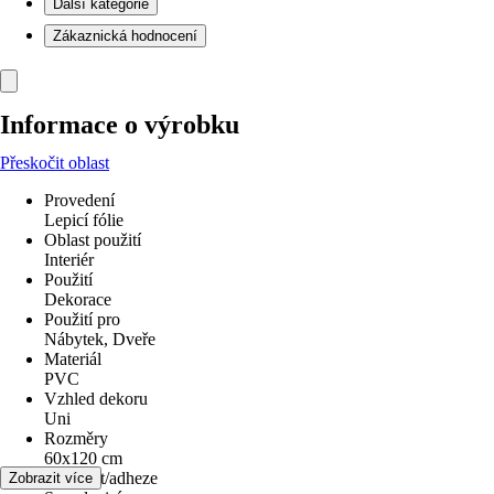
Další kategorie
Zákaznická hodnocení
Informace o výrobku
Přeskočit oblast
Provedení
Lepicí fólie
Oblast použití
Interiér
Použití
Dekorace
Použití pro
Nábytek, Dveře
Materiál
PVC
Vzhled dekoru
Uni
Rozměry
60x120 cm
Lepivost/adheze
Zobrazit více