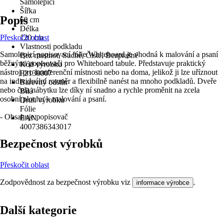
Samolepicí
Šířka
Popis
60 cm
Délka
Přeskočit oblast
120 cm
Vlastnosti podkladu
Samolepicí popisovací fólie Whiteboard je vhodná k malování a psaní
Bez mastnot, Suché, Čisté, Bezprašné
běžnými popisovači pro Whiteboard tabule. Představuje praktický
Kód výrobku
nástroj pro konferenční místnosti nebo na doma, jelikož ji lze uříznout
F2138007
na individuální rozměr a flexibilně nanést na mnoho podkladů. Dveře
Barevný odstín
nebo čela nábytku lze díky ní snadno a rychle proměnit na zcela
Bílá
osobní plochu k malování a psaní.
Druh výrobku
Fólie
- Obsahuje popisovač
EAN
4007386343017
Bezpečnost výrobků
Přeskočit oblast
Zodpovědnost za bezpečnost výrobku viz
.
informace výrobce
Další kategorie