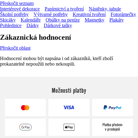
Přeskočit seznam
Interiérové dekorace
Papírnictví a tvoření
Nástěnky, tabule
Školní potřeby
Výtvarné potřeby
Kreativní tvoření
Fotorámečky
Skicáky
Kalendáře
Obálky na peníze
Magnetky
Plakáty
Pohlednice
Dárky
Dárkové tašky
Zákaznická hodnocení
Přeskočit oblast
Hodnocení mohou být napsána i od zákazníků, kteří zboží
prokazatelně nepoužili nebo nekoupili.
Možnosti platby