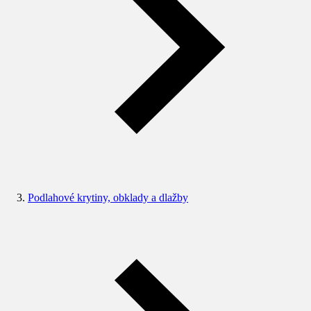
Podlahové krytiny, obklady a dlažby