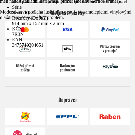
měli nanést základní nátěr resp. primer (ideálně Gerflor Primer).
Před pokládkou si prosím důkladně přečtěte přiložený návod
Série
Možnosti platby
Moderní nová podlaha lusknutím prstu – se samolepicími vinylovými
Senso Rustic
dlaždicemi Senso žádný problém.
Rozměry (DxŠxT)
914 mm x 152 mm x 2 mm
KČZ
7R3N
EAN
3475710304651
Dopravci