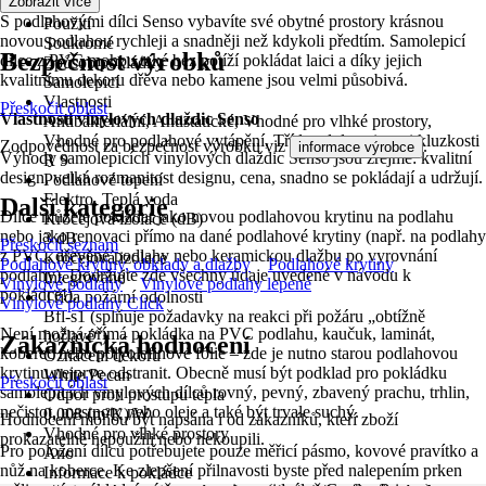
Zobrazit více
Světlá
S podlahovými dílci Senso vybavíte své obytné prostory krásnou
Použití
novou podlahou rychleji a snadněji než kdykoli předtím. Samolepicí
Soukromé
Bezpečnost výrobků
dílce z PVC mohou také bez potíží pokládat laici a díky jejich
Způsob pokládky
kvalitnímu dekoru dřeva nebo kamene jsou velmi působivá.
Samolepicí
Vlastnosti
Přeskočit oblast
Vlastnosti vinylových dlaždic Senso
Antibakteriální, Antistatické, Vhodné pro vlhké prostory,
Vhodné pro podlahové vytápění, Třída odolnosti proti kluzkosti
Zodpovědnost za bezpečnost výrobku viz
.
informace výrobce
Výhody samolepicích vinylových dlaždic Senso jsou zřejmé: kvalitní
R 9
design, velká rozmanitost designu, cena, snadno se pokládají a udržují.
Podlahové topení
Elektro, Teplá voda
Další kategorie
Dílce můžete pokládat jako novou podlahovou krytinu na podlahu
Kročejová izolace (dB)
nebo jako renovaci přímo na dané podlahové krytiny (např. na podlahy
3 dB
Přeskočit seznam
z PVC, dřevěné podlahy nebo keramickou dlažbu po vyrovnání
Kročejová izolace
Podlahové krytiny, obklady a dlažby
Podlahové krytiny
podlahy). Dodržujte zde všechny údaje uvedené v návodu k
Integrované
Vinylové podlahy
Vinylové podlahy lepené
pokládce!).
Třída požární odolnosti
Vinylové podlahy Click
Bfl-s1 (splňuje požadavky na reakci při požáru „obtížně
Není možná přímá pokládka na PVC podlahu, kaučuk, laminát,
hořlavé“)
Zákaznická hodnocení
koberec nebo polyolefinové fólie – zde je nutno starou podlahovou
Označení dekoru
krytinu nejprve odstranit. Obecně musí být podklad pro pokládku
White Pecan
Přeskočit oblast
samolepicích vinylových dílců rovný, pevný, zbavený prachu, trhlin,
Odpor proti prostupu tepla
nečistot, mastnoty nebo oleje a také být trvale suchý.
0,008 (m²K)/W
Hodnocení mohou být napsána i od zákazníků, kteří zboží
Vhodné pro vlhké prostory
prokazatelně nepoužili nebo nekoupili.
Pro položení dílců potřebujete pouze měřicí pásmo, kovové pravítko a
Ano
nůž na koberce. Ke zlepšení přilnavosti byste před nalepením prken
Informace k pokládce