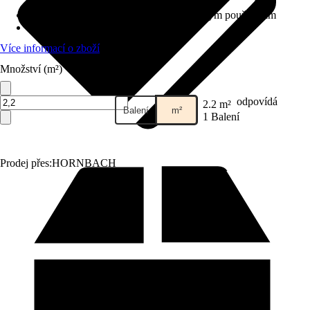
Třída zátěže
:
22 - Obytné prostory s běžným používáním
Dekor / vzor
:
Lamela landhaus
Více informací o zboží
Množství (m²)
odpovídá
2.2 m²
Balení
m²
1 Balení
Prodej přes:
HORNBACH