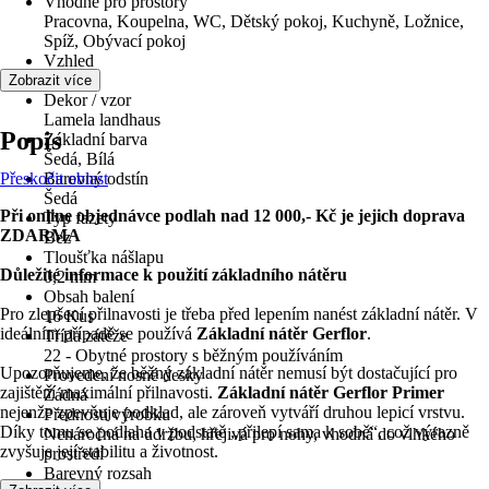
Vhodné pro prostory
Pracovna, Koupelna, WC, Dětský pokoj, Kuchyně, Ložnice,
Spíž, Obývací pokoj
Vzhled
Dřevo
Zobrazit více
Dekor / vzor
Lamela landhaus
Popis
Základní barva
Šedá, Bílá
Přeskočit oblast
Barevný odstín
Šedá
Při online objednávce podlah nad 12 000,- Kč je jejich doprava
Typ fazety
ZDARMA
Bez
Tloušťka nášlapu
Důležité informace k použití základního nátěru
0,2 mm
Obsah balení
Pro zlepšení přilnavosti je třeba před lepením nanést základní nátěr. V
16 Kus
ideálním případě se používá
Základní nátěr Gerflor
.
Třída zátěže
22 - Obytné prostory s běžným používáním
Upozorňujeme, že běžný základní nátěr nemusí být dostačující pro
Provedení nosné desky
zajištění maximální přilnavosti.
Základní nátěr Gerflor Primer
Žádná
nejenže zpevňuje podklad, ale zároveň vytváří druhou lepicí vrstvu.
Přednosti výrobku
Díky tomu se podlaha v podstatě „přilepí sama k sobě“, což výrazně
Nenáročná na údržbu, hřejivá pro nohy, vhodná do vlhkého
zvyšuje její stabilitu a životnost.
prostředí
Barevný rozsah