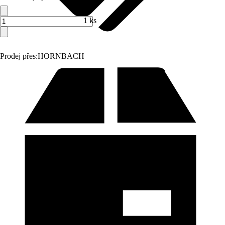
1 ks
Prodej přes:
HORNBACH