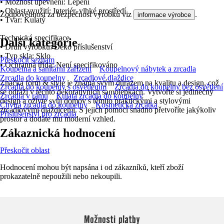
• Možnost upevnění: Lepení
• Oblast využití: Interiér, vlhké prostředí
Zodpovědnost za bezpečnost výrobku viz
.
informace výrobce
• Tvar: Kulatý
Technická specifikace
Další kategorie
• Druh výrobku: Deko příslušenství
• Typ skla: Sklo
Přeskočit seznam
• Ochranná třída: Není specifikováno
Koupelna a sanitární zařízení
Koupelnový nábytek a zrcadla
Zrcadla do koupelny
Zrcadlové dlaždice
Značka form & style je známá svým důrazem na kvalitu a design, což
Zrcadla do koupelny s osvětlením
Zrcadla do koupelny bez osvětlení
se odráží v těchto dekorativních samolepkách. Vytvořte si jedinečný
Zrcadla v rámu
Kulatá zrcadla do koupelny
design a oživte svůj domov s těmito praktickými a stylovými
Chytrá zrcadla do koupelny
Kosmetická zrcátka
zrcadlovými dlaždicemi. S jejich pomocí snadno přetvoříte jakýkoliv
Příslušenství pro zrcadla
prostor a dodáte mu moderní vzhled.
Zákaznická hodnocení
Přeskočit oblast
Hodnocení mohou být napsána i od zákazníků, kteří zboží
prokazatelně nepoužili nebo nekoupili.
Možnosti platby