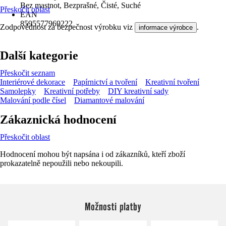
Bez mastnot, Bezprašné, Čisté, Suché
Přeskočit oblast
EAN
8595577969222
Zodpovědnost za bezpečnost výrobku viz
.
informace výrobce
Další kategorie
Přeskočit seznam
Interiérové dekorace
Papírnictví a tvoření
Kreativní tvoření
Samolepky
Kreativní potřeby
DIY kreativní sady
Malování podle čísel
Diamantové malování
Zákaznická hodnocení
Přeskočit oblast
Hodnocení mohou být napsána i od zákazníků, kteří zboží
prokazatelně nepoužili nebo nekoupili.
Možnosti platby