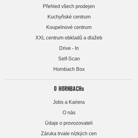
Přehled všech prodejen
Kuchyňské centrum
Koupelnové centrum
XXL centrum obkladů a dlažeb
Drive - In
Self-Scan
Hornbach Box
O HORNBACHu
Jobs a Kariera
O nás
Údaje o provozovateli
Záruka trvale nízkých cen