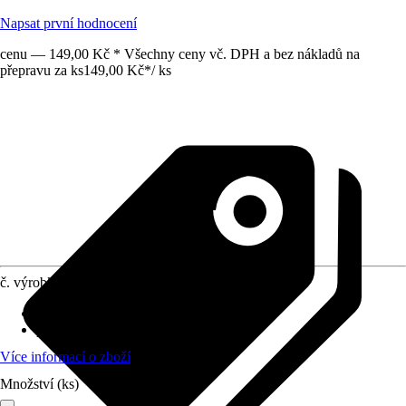
Napsat první hodnocení
cenu — 149,00 Kč * Všechny ceny vč. DPH a bez nákladů na
přepravu za ks
149,00 Kč
*
/
ks
č. výrobku
12070274
opětovné použití
:
Nelze dále použít
počet dílů nálepek
:
1
Více informací o zboží
Množství (ks)