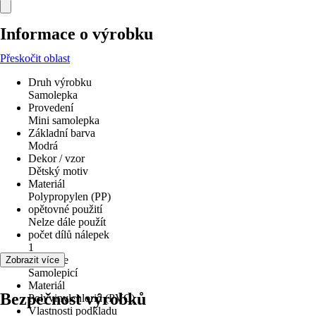
Informace o výrobku
Přeskočit oblast
Druh výrobku
Samolepka
Provedení
Mini samolepka
Základní barva
Modrá
Dekor / vzor
Dětský motiv
Materiál
Polypropylen (PP)
opětovné použití
Nelze dále použít
počet dílů nálepek
1
Aplikace
Zobrazit více
Samolepicí
Materiál
Bezpečnost výrobků
Polyvinylchlorid (PVC)
Vlastnosti podkladu