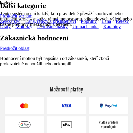
bodech.
Další kategorie
Tento systém ocení každý, kdo pravidelně převáží sportovní nebo
Přeskočit seznam
rekreační stroje – ať už v rámci motorsportu, víkendových výletů nebo
Železářství
Lana, řetězy a příslušenství
Popruhy
Lana
Řetězy
běžné přepravy mezi garáží a terénem.
Dráty
Motouzy
Děrované pásky
Upínací lanka
Karabiny
Zákaznická hodnocení
Přeskočit oblast
Hodnocení mohou být napsána i od zákazníků, kteří zboží
prokazatelně nepoužili nebo nekoupili.
Možnosti platby