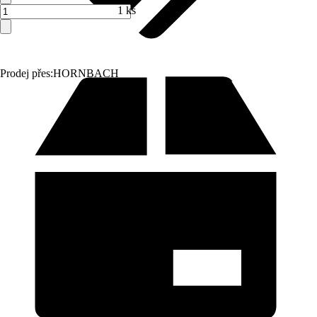
1 ks
Prodej přes:
HORNBACH