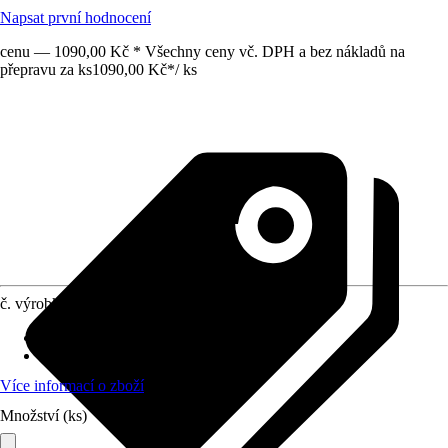
Napsat první hodnocení
cenu — 1090,00 Kč * Všechny ceny vč. DPH a bez nákladů na
přepravu za ks
1090,00 Kč
*
/
ks
č. výrobku
12727266
Druh výrobku
:
Popruh
Materiál
:
Kov, Polyester (PES)
Více informací o zboží
Množství (ks)