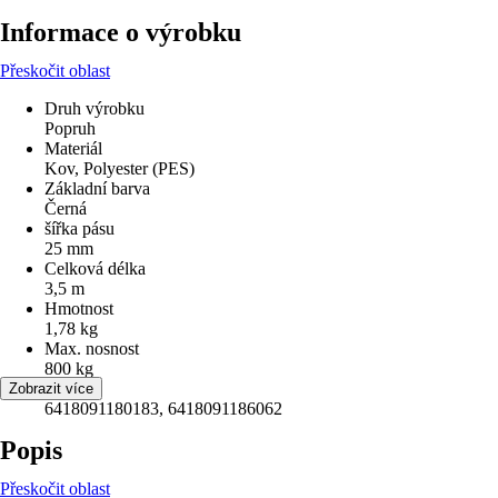
Informace o výrobku
Přeskočit oblast
Druh výrobku
Popruh
Materiál
Kov, Polyester (PES)
Základní barva
Černá
šířka pásu
25 mm
Celková délka
3,5 m
Hmotnost
1,78 kg
Max. nosnost
800 kg
EAN
Zobrazit více
6418091180183, 6418091186062
Popis
Přeskočit oblast