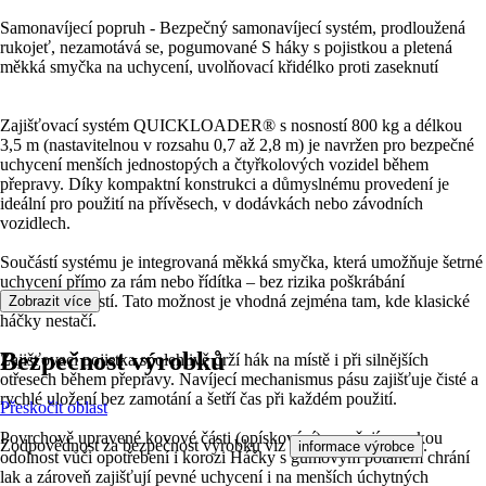
Samonavíjecí popruh - Bezpečný samonavíjecí systém, prodloužená
rukojeť, nezamotává se, pogumované S háky s pojistkou a pletená
měkká smyčka na uchycení, uvolňovací křidélko proti zaseknutí
Zajišťovací systém QUICKLOADER® s nosností 800 kg a délkou
3,5 m (nastavitelnou v rozsahu 0,7 až 2,8 m) je navržen pro bezpečné
uchycení menších jednostopých a čtyřkolových vozidel během
přepravy. Díky kompaktní konstrukci a důmyslnému provedení je
ideální pro použití na přívěsech, v dodávkách nebo závodních
vozidlech.
Součástí systému je integrovaná měkká smyčka, která umožňuje šetrné
uchycení přímo za rám nebo řídítka – bez rizika poškrábání
lakovaných částí. Tato možnost je vhodná zejména tam, kde klasické
Zobrazit více
háčky nestačí.
Bezpečnost výrobků
Zajišťovací pojistka spolehlivě drží hák na místě i při silnějších
otřesech během přepravy. Navíjecí mechanismus pásu zajišťuje čisté a
rychlé uložení bez zamotání a šetří čas při každém použití.
Přeskočit oblast
Povrchově upravené kovové části (opískování) zaručují vysokou
Zodpovědnost za bezpečnost výrobku viz
.
informace výrobce
odolnost vůči opotřebení i korozi Háčky s gumovým potahem chrání
lak a zároveň zajišťují pevné uchycení i na menších úchytných