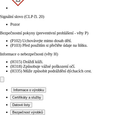
Signální slovo (CLP čl. 20)
Pozor
Bezpečnostní pokyny (preventivní prohlášení - věty P)
(P102) Uchovávejte mimo dosah dětí.
(P103) Před použitím si přečtěte údaje na štítku.
Informace o nebezpečnosti (věty H)
(H315) Dráždí kůži.
(H318) Způsobuje vážné poškození očí.
(H335) Může způsobit podráždění dýchacích cest.
Informace o výrobku
Certifikáty a služby
Datové listy
Bezpečnost výrobků