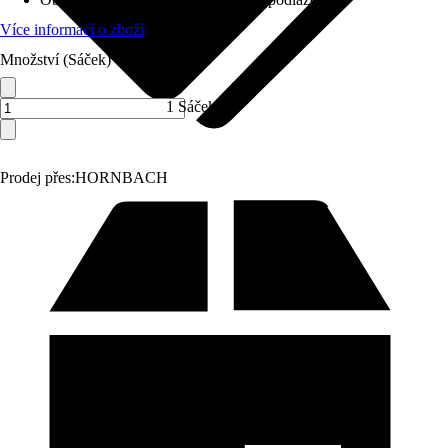
Více informací o zboží
Množství (Sáček)
1 Sáček
Prodej přes:
HORNBACH