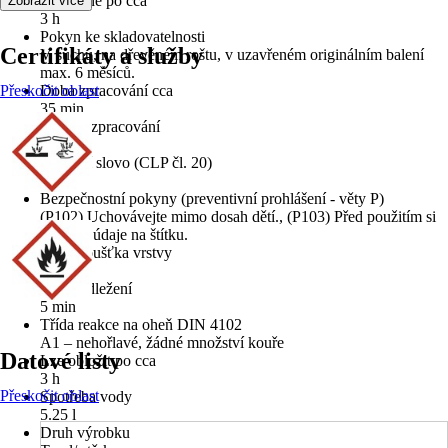
Pochůzné po cca
Zobrazit více
3 h
Pokyn ke skladovatelnosti
Certifikáty a služby
V suchu, na dřevěném roštu, v uzavřeném originálním balení
max. 6 měsíců.
Přeskočit oblast
Doba zpracování cca
35 min
Teplota zpracování
20 °C
Signální slovo (CLP čl. 20)
Pozor
Bezpečnostní pokyny (preventivní prohlášení - věty P)
(P102) Uchovávejte mimo dosah dětí., (P103) Před použitím si
přečtěte údaje na štítku.
Max. tloušťka vrstvy
50 mm
Doba odležení
5 min
Třída reakce na oheň DIN 4102
A1 – nehořlavé, žádné množství kouře
Datové listy
Lze obložit po cca
3 h
Přeskočit oblast
Spotřeba vody
5.25 l
Druh výrobku