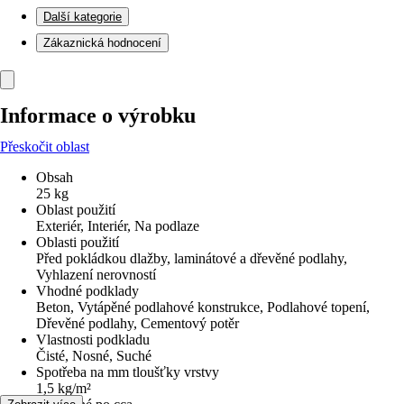
Další kategorie
Zákaznická hodnocení
Informace o výrobku
Přeskočit oblast
Obsah
25 kg
Oblast použití
Exteriér, Interiér, Na podlaze
Oblasti použití
Před pokládkou dlažby, laminátové a dřevěné podlahy,
Vyhlazení nerovností
Vhodné podklady
Beton, Vytápěné podlahové konstrukce, Podlahové topení,
Dřevěné podlahy, Cementový potěr
Vlastnosti podkladu
Čisté, Nosné, Suché
Spotřeba na mm tloušťky vrstvy
1,5 kg/m²