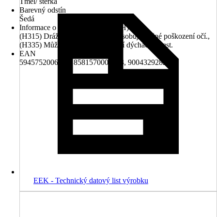
Tmel/ stěrka
Barevný odstín
Šedá
Informace o nebezpečnosti (věty H)
(H315) Dráždí kůži., (H318) Způsobuje vážné poškození očí.,
(H335) Může způsobit podráždění dýchacích cest.
EAN
5945752006076, 8581570000673, 9004329282810
EEK - Technický datový list výrobku