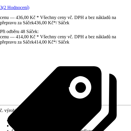
3
(2 Hodnocení)
cenu — 436,00 Kč * Všechny ceny vč. DPH a bez nákladů na
přepravu za Sáček
436,00 Kč
*
/
Sáček
Při odběru 48 Sáček:
cenu — 414,00 Kč * Všechny ceny vč. DPH a bez nákladů na
přepravu za Sáček
414,00 Kč
*
/
Sáček
č. výrobku
10612993
Obsah
:
25 kg
Teplota zpracování
:
20 °C
Oblast použití
:
Exteriér, Interiér, Na podlaze