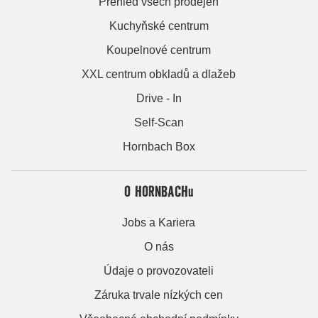
Přehled všech prodejen
Kuchyňské centrum
Koupelnové centrum
XXL centrum obkladů a dlažeb
Drive - In
Self-Scan
Hornbach Box
O HORNBACHu
Jobs a Kariera
O nás
Údaje o provozovateli
Záruka trvale nízkých cen