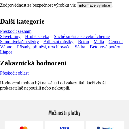
Zodpovědnost za bezpečnost výrobku viz
.
informace výrobce
Další kategorie
Přeskočit seznam
Stavebniny
Hrubá stavba
Suché směsi a stavební chemie
Samonivelační stěrky
Adhezní můstky
Beton
Malta
Cement
Vápno
Přísady, příměsi, urychlovače
Sádra
Betonové potěry
Liapor
Zákaznická hodnocení
Přeskočit oblast
Hodnocení mohou být napsána i od zákazníků, kteří zboží
prokazatelně nepoužili nebo nekoupili.
Možnosti platby