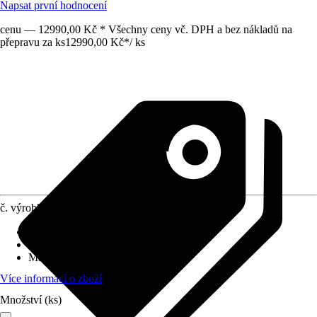
Napsat první hodnocení
cenu — 12990,00 Kč * Všechny ceny vč. DPH a bez nákladů na
přepravu za ks
12990,00 Kč
*
/
ks
č. výrobku
10608623
Druh výrobku
:
Upevnění
Vhodné pro
:
Zahradní domky
Materiál
:
Dřevo
Více informací o zboží
Množství (ks)