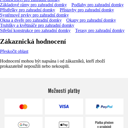
Základové rámy pro zahradní domky
Podlahy pro zahradní domky
Přístřešky pro zahradní domky
Přístavby pro zahradní domky
Systémové prvky pro zahradní domky
Okna a dveře pro zahradní domky
Okapy pro zahradní domky
Truhlíky a květináče pro zahradní domky
Střešní konstrukce pro zahradní domky
Terasy pro zahradní domky
Zákaznická hodnocení
Přeskočit oblast
Hodnocení mohou být napsána i od zákazníků, kteří zboží
prokazatelně nepoužili nebo nekoupili.
Možnosti platby