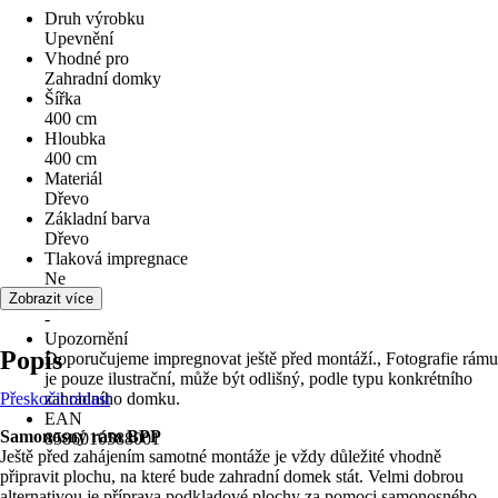
Druh výrobku
Upevnění
Vhodné pro
Zahradní domky
Šířka
400 cm
Hloubka
400 cm
Materiál
Dřevo
Základní barva
Dřevo
Tlaková impregnace
Ne
Série
Zobrazit více
-
Upozornění
Popis
Doporučujeme impregnovat ještě před montáží., Fotografie rámu
je pouze ilustrační, může být odlišný, podle typu konkrétního
Přeskočit oblast
zahradního domku.
EAN
Samonosný rám BPP
8586010588001
Ještě před zahájením samotné montáže je vždy důležité vhodně
připravit plochu, na které bude zahradní domek stát. Velmi dobrou
alternativou je příprava podkladové plochy za pomoci samonosného