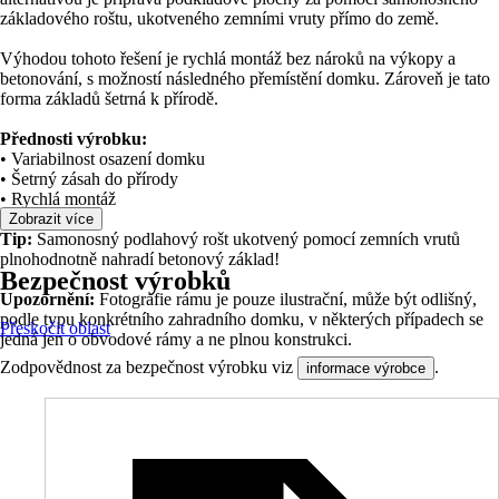
základového roštu, ukotveného zemními vruty přímo do země.
Výhodou tohoto řešení je rychlá montáž bez nároků na výkopy a
betonování, s možností následného přemístění domku. Zároveň je tato
forma základů šetrná k přírodě.
Přednosti výrobku:
• Variabilnost osazení domku
• Šetrný zásah do přírody
• Rychlá montáž
Zobrazit více
Tip:
Samonosný podlahový rošt ukotvený pomocí zemních vrutů
plnohodnotně nahradí betonový základ!
Bezpečnost výrobků
Upozornění:
Fotografie rámu je pouze ilustrační, může být odlišný,
podle typu konkrétního zahradního domku, v některých případech se
Přeskočit oblast
jedná jen o obvodové rámy a ne plnou konstrukci.
Zodpovědnost za bezpečnost výrobku viz
.
informace výrobce