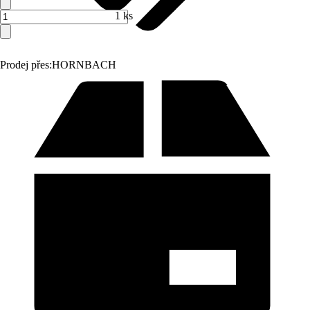
1 ks
Prodej přes:
HORNBACH