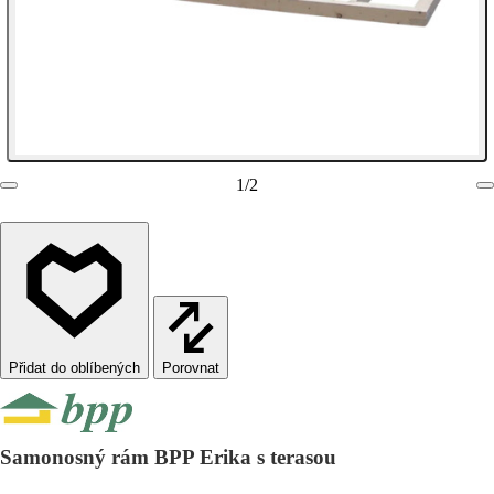
1
/
2
Porovnat
Samonosný rám BPP Erika s terasou