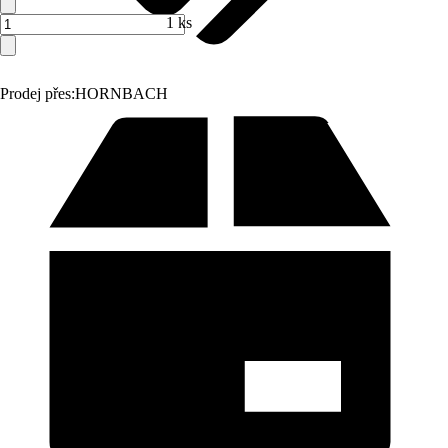
1 ks
Prodej přes:
HORNBACH