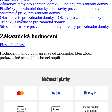
Základové rámy pro zahradní domky
Podlahy pro zahradní domky
Přístřešky pro zahradní domky
Přístavby pro zahradní domky
Systémové prvky pro zahradní domky
Okna a dveře pro zahradní domky
Okapy pro zahradní domky
Truhlíky a květináče pro zahradní domky
Střešní konstrukce pro zahradní domky
Terasy pro zahradní domky
Zákaznická hodnocení
Přeskočit oblast
Hodnocení mohou být napsána i od zákazníků, kteří zboží
prokazatelně nepoužili nebo nekoupili.
Možnosti platby