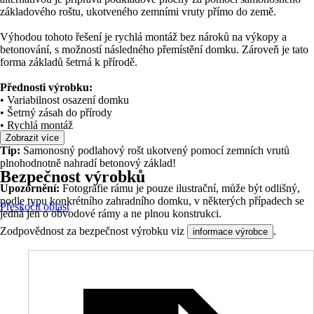
základového roštu, ukotveného zemními vruty přímo do země.
Výhodou tohoto řešení je rychlá montáž bez nároků na výkopy a
betonování, s možností následného přemístění domku. Zároveň je tato
forma základů šetrná k přírodě.
Přednosti výrobku:
• Variabilnost osazení domku
• Šetrný zásah do přírody
• Rychlá montáž
Zobrazit více
Tip:
Samonosný podlahový rošt ukotvený pomocí zemních vrutů
plnohodnotně nahradí betonový základ!
Bezpečnost výrobků
Upozornění:
Fotografie rámu je pouze ilustrační, může být odlišný,
podle typu konkrétního zahradního domku, v některých případech se
Přeskočit oblast
jedná jen o obvodové rámy a ne plnou konstrukci.
Zodpovědnost za bezpečnost výrobku viz
.
informace výrobce