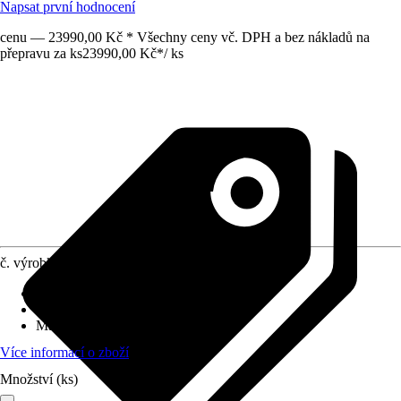
Napsat první hodnocení
cenu — 23990,00 Kč * Všechny ceny vč. DPH a bez nákladů na
přepravu za ks
23990,00 Kč
*
/
ks
č. výrobku
6015588
Druh výrobku
:
Upevnění
Vhodné pro
:
Zahradní domky
Materiál
:
Dřevo
Více informací o zboží
Množství (ks)