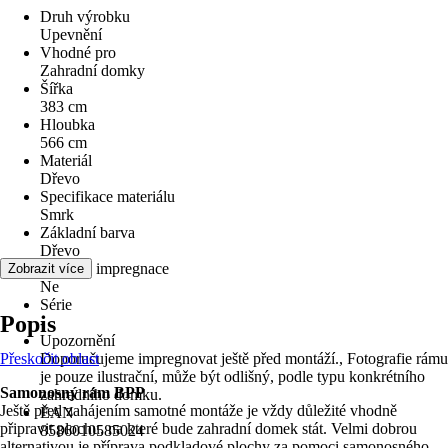
Druh výrobku
Upevnění
Vhodné pro
Zahradní domky
Šířka
383 cm
Hloubka
566 cm
Materiál
Dřevo
Specifikace materiálu
Smrk
Základní barva
Dřevo
Tlaková impregnace
Zobrazit více
Ne
Série
Popis
-
Upozornění
Přeskočit oblast
Doporučujeme impregnovat ještě před montáží., Fotografie rámu
je pouze ilustrační, může být odlišný, podle typu konkrétního
Samonosný rám BPP
zahradního domku.
Ještě před zahájením samotné montáže je vždy důležité vhodně
EAN
připravit plochu, na které bude zahradní domek stát. Velmi dobrou
8586010585024
alternativou je příprava podkladové plochy za pomoci samonosného