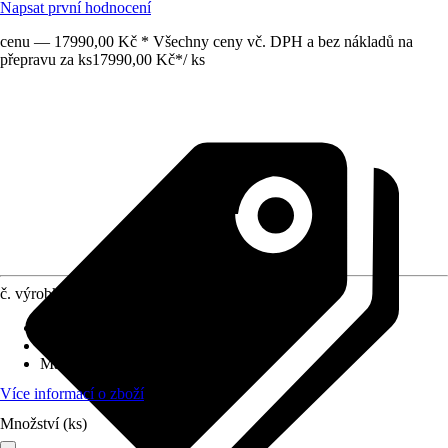
Napsat první hodnocení
cenu — 17990,00 Kč * Všechny ceny vč. DPH a bez nákladů na
přepravu za ks
17990,00 Kč
*
/
ks
č. výrobku
10325220
Druh výrobku
:
Upevnění
Vhodné pro
:
Zahradní domky
Materiál
:
Dřevo
Více informací o zboží
Množství (ks)