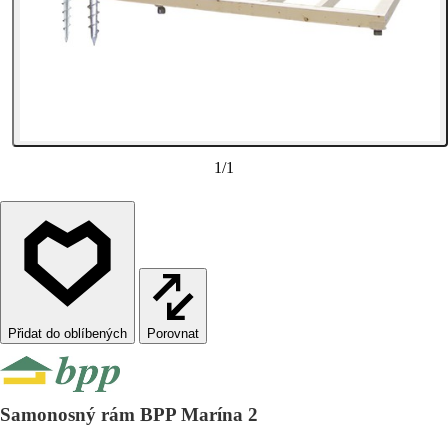
1
/
1
Porovnat
Samonosný rám BPP Marína 2