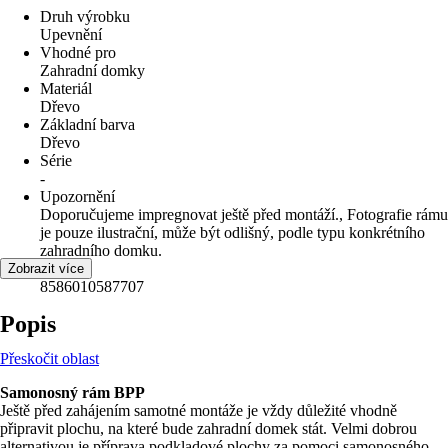
Druh výrobku
Upevnění
Vhodné pro
Zahradní domky
Materiál
Dřevo
Základní barva
Dřevo
Série
-
Upozornění
Doporučujeme impregnovat ještě před montáží., Fotografie rámu
je pouze ilustrační, může být odlišný, podle typu konkrétního
zahradního domku.
EAN
Zobrazit více
8586010587707
Popis
Přeskočit oblast
Samonosný rám BPP
Ještě před zahájením samotné montáže je vždy důležité vhodně
připravit plochu, na které bude zahradní domek stát. Velmi dobrou
alternativou je příprava podkladové plochy za pomoci samonosného