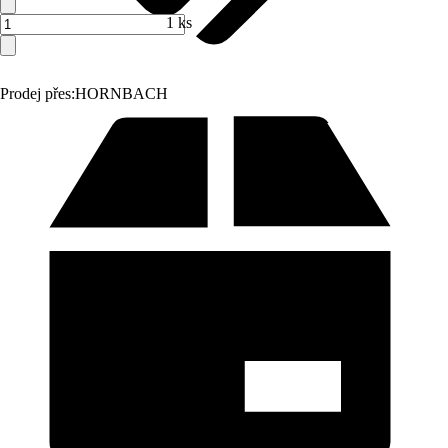
1 ks
Prodej přes:
HORNBACH