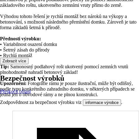
základového roštu, ukotveného zemními vruty přímo do země.
Výhodou tohoto řešení je rychlá montáž bez nároků na výkopy a
betonování, s možností následného přemístění domku. Zároveň je tato
forma základů šetrná k přírodě.
Přednosti výrobku:
• Variabilnost osazení domku
• Šetrný zásah do přírody
• Rychlá montáž
Zobrazit více
Tip:
Samonosný podlahový rošt ukotvený pomocí zemních vrutů
plnohodnotně nahradí betonový základ!
Bezpečnost výrobků
Upozornění:
Fotografie rámu je pouze ilustrační, může být odlišný,
podle typu konkrétního zahradního domku, v některých případech se
Přeskočit oblast
jedná jen o obvodové rámy a ne plnou konstrukci.
Zodpovědnost za bezpečnost výrobku viz
.
informace výrobce