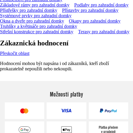
Základové rámy pro zahradní domky
Podlahy pro zahradní domky
Přístřešky pro zahradní domky
Přístavby pro zahradní domky
Systémové prvky pro zahradní domky
Okna a dveře pro zahradní domky
Okapy pro zahradní domky
Truhlíky a květináče pro zahradní domky
Střešní konstrukce pro zahradní domky
Terasy pro zahradní domky
Zákaznická hodnocení
Přeskočit oblast
Hodnocení mohou být napsána i od zákazníků, kteří zboží
prokazatelně nepoužili nebo nekoupili.
Možnosti platby