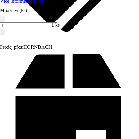
Více informací o zboží
Množství (ks)
1 ks
Prodej přes:
HORNBACH