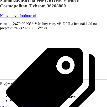
Samouzavírací baterie GROHE Euroeco
Cosmopolitan T chrom 36268000
Napsat první hodnocení
cenu — 2470,00 Kč * Všechny ceny vč. DPH a bez nákladů na
přepravu za ks
2470,00 Kč
*
/
ks
č. výrobku
10731746
Charakteristické znaky
:
Vytahovací vyústění
Systém vypouštění
:
Bez odtokové soupravy
Varianta
:
Samouzavírací baterie