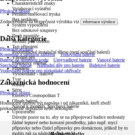
Charakteristické znaky
Vytahovací vyústění
Přeskočit oblast
Perlátor/směšovací tryska
Bez perlátoru
Zodpovědnost za bezpečnost výrobku viz
.
informace výrobce
Systém vypouštění
Bez odtokové soupravy
Druh montáže
Další kategorie
Montáž pod omítku
Typ připojení
Přeskočit seznam
Podomítkové instalační těleso (není součástí balení)
Koupelna a sanitární zařízení
Vodovodní baterie
Vhodné pro
Baterie na studenou vodu
Umyvadlové baterie
Vanové baterie
Průtokový ohřívač
Sprchové baterie
Náhradní díly pro baterie
Bidetové baterie
Připojení
Vodovodní baterie pro nízkotlaké ohřívače
Vysokotlaké - tlakové
Tvar
Zákaznická hodnocení
Kulatý
Série
Přeskočit oblast
Euroeco Cosmopolitan T
Obsah balení
Hodnocení mohou být napsána i od zákazníků, kteří zboží
Návod k montáži, Sprchová baterie
prokazatelně nepoužili nebo nekoupili.
Upozornění
Dávejte pozor na to, aby se na připojovací hadice nedostaly
žádné leptavé nebo korozní prostředky, jako např. mycí
přípravky nebo čisticí přípravky pro domácnost, jelikož by to
Možnosti platby
mohlo mít za následek únik vody