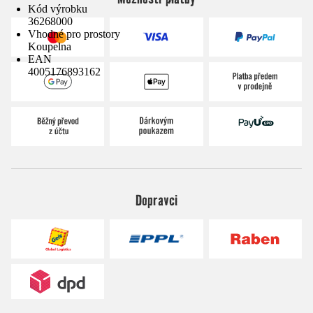
Kód výrobku
36268000
Vhodné pro prostory
Koupelna
EAN
4005176893162
Dopravci