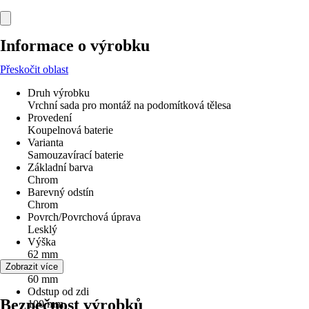
Informace o výrobku
Přeskočit oblast
Druh výrobku
Vrchní sada pro montáž na podomítková tělesa
Provedení
Koupelnová baterie
Varianta
Samouzavírací baterie
Základní barva
Chrom
Barevný odstín
Chrom
Povrch/Povrchová úprava
Lesklý
Výška
62 mm
Šířka
Zobrazit více
60 mm
Odstup od zdi
Bezpečnost výrobků
100 mm