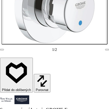
1
/
2
Porovnat