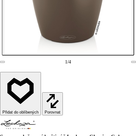
1
/
4
Porovnat