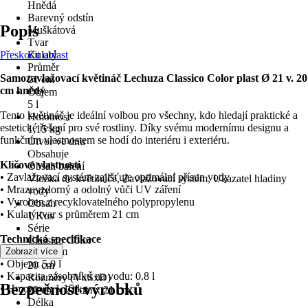
Hnědá
Barevný odstín
Popis
Muškátová
Tvar
Přeskočit oblast
Kulatý
Průměr
Samozavlažovací květináč Lechuza Classico Color plast Ø 21 v. 20
21 cm
cm hnědý
Objem
5 l
Tento květináč je ideální volbou pro všechny, kdo hledají praktické a
Hmotnost
estetické řešení pro své rostliny. Díky svému modernímu designu a
1,15 kg
funkčním vlastnostem se hodí do interiéru i exteriéru.
Otvor ve dnu
Obsahuje
Klíčové vlastnosti
Obsah balení
• Zavlažovací systém zajišťuje optimální přísun vody
Vložka do květináče, Zavlažovací systém, Ukazatel hladiny
• Mrazuvzdorný a odolný vůči UV záření
vody
• Vyroben z recyklovatelného polypropylenu
Obsah
• Kulatý tvar s průměrem 21 cm
1 Kus
Série
Technická specifikace
Classico Color
• Výška: 20 cm
Zobrazit více
Výška
• Objem: 5.0 l
20 cm
• Kapacita zásobníku na vodu: 0.8 l
Rozměry (VxŠxD)
Bezpečnost výrobků
• Hmotnost: 1.15 kg
20 cm x 21 cm x 21 cm
Délka