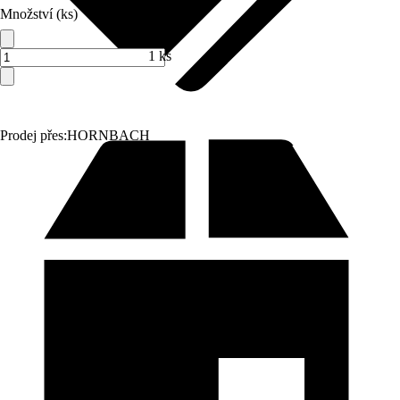
Množství (ks)
1 ks
Prodej přes:
HORNBACH