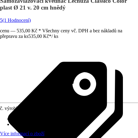
Samozavlažovací květináč Lechuza Classico Color
plast Ø 21 v. 20 cm hnědý
5
(1 Hodnocení)
cenu — 535,00 Kč * Všechny ceny vč. DPH a bez nákladů na
přepravu za ks
535,00 Kč
*
/
ks
č. výrobku
8679399
Otvor ve dnu
:
Obsahuje
Oblast využití
:
Exteriér, Interiér
Více informací o zboží