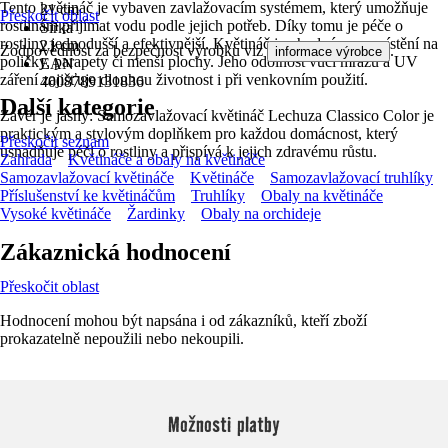
Tento květináč je vybaven zavlažovacím systémem, který umožňuje
21 cm
Přeskočit oblast
rostlinám přijímat vodu podle jejich potřeb. Díky tomu je péče o
Šířka
rostliny jednodušší a efektivnější. Květináč je vhodný pro umístění na
21 cm
Zodpovědnost za bezpečnost výrobku viz
.
informace výrobce
poličky, parapety či menší plochy. Jeho odolnost vůči mrazu a UV
EAN
záření zajišťuje dlouhou životnost i při venkovním použití.
4008789131836
Další kategorie
Závěr je jasný: Samozavlažovací květináč Lechuza Classico Color je
praktickým a stylovým doplňkem pro každou domácnost, který
Přeskočit seznam
usnadňuje péči o rostliny a přispívá k jejich zdravému růstu.
Zahrada
Květináče a obaly na květináče
Samozavlažovací květináče
Květináče
Samozavlažovací truhlíky
Příslušenství ke květináčům
Truhlíky
Obaly na květináče
Vysoké květináče
Žardinky
Obaly na orchideje
Zákaznická hodnocení
Přeskočit oblast
Hodnocení mohou být napsána i od zákazníků, kteří zboží
prokazatelně nepoužili nebo nekoupili.
Možnosti platby