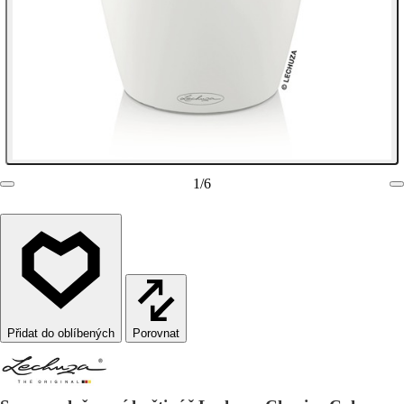
1
/
6
Porovnat