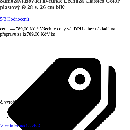
Samozavlažovací květináč Lechuza Classico Color
plastový Ø 28 v. 26 cm bílý
5
(3 Hodnocení)
cenu — 789,00 Kč * Všechny ceny vč. DPH a bez nákladů na
přepravu za ks
789,00 Kč
*
/
ks
č. výrobku
8134926
Otvor ve dnu
:
Obsahuje
Oblast využití
:
Exteriér, Interiér
Více informací o zboží