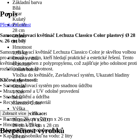
Základní barva
Bílá
Popis
Tvar
Kulatý
Přeskočit oblast
Průměr
28 cm
Samozavlažovací květináč Lechuza Classico Color plastový Ø 28
Objem
v. 26 cm bílý
9 l
Hmotnost
Samozavlažovací květináč Lechuza Classico Color je skvělou volbou
1,85 kg
pro milovníky rostlin, kteří hledají praktické a estetické řešení. Tento
Otvor ve dnu
květináč je vyroben z polypropylenu, což zajišťuje jeho odolnost proti
Obsahuje
rozbití a dlouhou životnost.
Obsah balení
Vložka do květináče, Zavlažovací systém, Ukazatel hladiny
Klíčové vlastnosti:
vody
• Samozavlažovací systém pro snadnou údržbu
Obsah
• Mrazuvzdorné a UV odolné provedení
1 Kus
• Snadné čištění a údržba
Série
• Recyklovatelný materiál
Classico Color
Výška
Technická specifikace:
Zobrazit více
26 cm
• Rozměry: 28 cm x 28 cm x 26 cm
Rozměry (VxŠxD)
• Hmotnost: 1.85 kg
26 cm x 28 cm x 28 cm
Bezpečnost výrobků
• Materiál: Plast (polypropylen)
Délka
• Kapacita zásobníku na vodu: 2 litry
28 cm