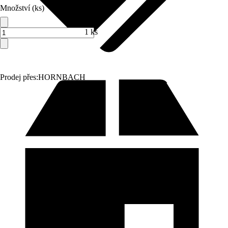
Množství (ks)
1 ks
Prodej přes:
HORNBACH