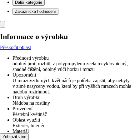
Další kategorie
Zákaznická hodnocení
Informace o výrobku
Přeskočit oblast
Přednosti výrobku
odolný proti rozbití, z polypropylenu zcela recyklovatelný,
snadné čištění, odolný vůči horku i mrazu
Upozornění
U mrazuvzdorných květináčů je potřeba zajistit, aby nebyly
v zimě nasyceny vodou, která by při vyšších mrazech mohla
nádobu roztrhnout.
Druh výrobku
Nádoba na rostliny
Provedení
Pěstební květináč
Oblast využití
Exteriér, Interiér
Materiál
Plast
Zobrazit více