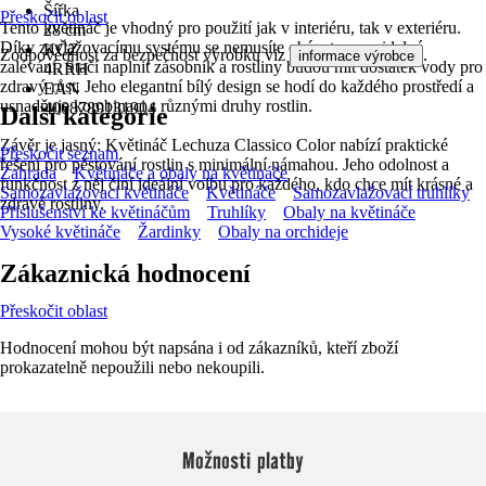
Šířka
Přeskočit oblast
Tento květináč je vhodný pro použití jak v interiéru, tak v exteriéru.
28 cm
Díky zavlažovacímu systému se nemusíte obávat o pravidelné
KČZ
Zodpovědnost za bezpečnost výrobku viz
.
informace výrobce
zalévání. Stačí naplnit zásobník a rostliny budou mít dostatek vody pro
4RRH
zdravý růst. Jeho elegantní bílý design se hodí do každého prostředí a
EAN
usnadňuje kombinaci s různými druhy rostlin.
4008789131904
Další kategorie
Závěr je jasný: Květináč Lechuza Classico Color nabízí praktické
Přeskočit seznam
řešení pro pěstování rostlin s minimální námahou. Jeho odolnost a
Zahrada
Květináče a obaly na květináče
funkčnost z něj činí ideální volbu pro každého, kdo chce mít krásné a
Samozavlažovací květináče
Květináče
Samozavlažovací truhlíky
zdravé rostliny.
Příslušenství ke květináčům
Truhlíky
Obaly na květináče
Vysoké květináče
Žardinky
Obaly na orchideje
Zákaznická hodnocení
Přeskočit oblast
Hodnocení mohou být napsána i od zákazníků, kteří zboží
prokazatelně nepoužili nebo nekoupili.
Možnosti platby