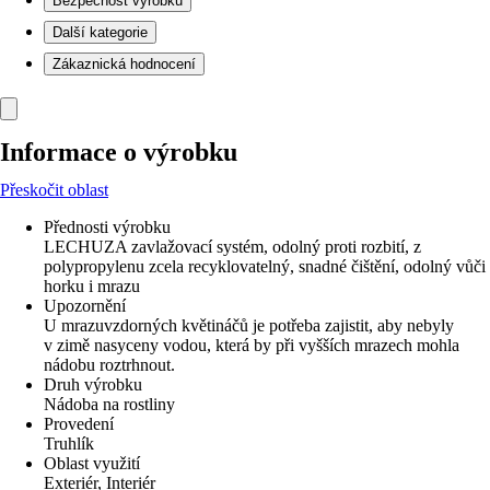
Bezpečnost výrobků
Další kategorie
Zákaznická hodnocení
Informace o výrobku
Přeskočit oblast
Přednosti výrobku
LECHUZA zavlažovací systém, odolný proti rozbití, z
polypropylenu zcela recyklovatelný, snadné čištění, odolný vůči
horku i mrazu
Upozornění
U mrazuvzdorných květináčů je potřeba zajistit, aby nebyly
v zimě nasyceny vodou, která by při vyšších mrazech mohla
nádobu roztrhnout.
Druh výrobku
Nádoba na rostliny
Provedení
Truhlík
Oblast využití
Exteriér, Interiér