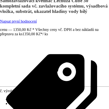
Samozavlažovací květináč Lechuza Cube 30
kompletní sada vč. zavlažovacího systému, výsadbová
vložka, substrát, ukazatel hladiny vody bílý
Napsat první hodnocení
cenu — 1350,00 Kč * Všechny ceny vč. DPH a bez nákladů na
přepravu za ks
1350,00 Kč
*
/
ks
č. výrobku
10073471
Otvor ve dnu
:
Obsahuje
Oblast využití
:
Exteriér, Interiér