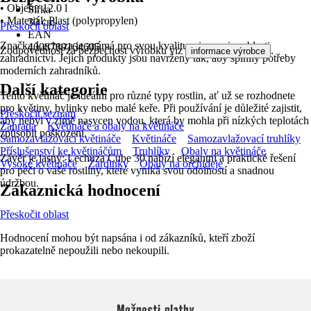
• Objem: 12.0 l
Šířka
• Materiál: Plast (polypropylen)
30 cm
Přeskočit oblast
EAN
Značka Lechuza je známá pro svou kvalitu a inovaci v oblasti
4008789164605
Zodpovědnost za bezpečnost výrobku viz
.
informace výrobce
zahradnictví. Jejich produkty jsou navrženy tak, aby splnily potřeby
moderních zahradníků.
Další kategorie
Tento květináč je ideální pro různé typy rostlin, ať už se rozhodnete
pro květiny, bylinky nebo malé keře. Při používání je důležité zajistit,
Přeskočit seznam
aby nebyl v zimě nasycen vodou, která by mohla při nízkých teplotách
Zahrada
Květináče a obaly na květináče
způsobit poškození.
Samozavlažovací květináče
Květináče
Samozavlažovací truhlíky
Příslušenství ke květináčům
Truhlíky
Obaly na květináče
Závěr je jasný: Lechuza Cube 30 nabízí elegantní a praktické řešení
Vysoké květináče
Žardinky
Obaly na orchideje
pro péči o vaše rostliny, které vyniká svou odolností a snadnou
údržbou.
Zákaznická hodnocení
Přeskočit oblast
Hodnocení mohou být napsána i od zákazníků, kteří zboží
prokazatelně nepoužili nebo nekoupili.
Možnosti platby