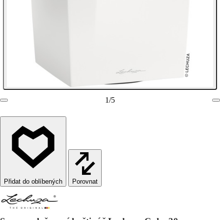
1
/
5
Porovnat