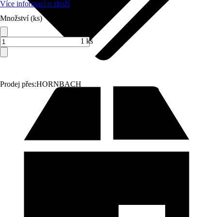
Více informací o zboží
Množství (ks)
1 ks
Prodej přes:
HORNBACH