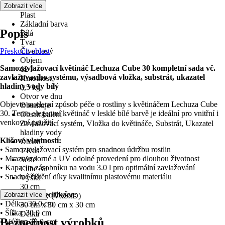
Materiál
Zobrazit více
Plast
Základní barva
Popis
Bílá
Tvar
Přeskočit oblast
Čtvercový
Objem
Samozavlažovací květináč Lechuza Cube 30 kompletní sada vč.
12 l
zavlažovacího systému, výsadbová vložka, substrát, ukazatel
Hmotnost
hladiny vody bílý
3,5 kg
Otvor ve dnu
Objevte moderní způsob péče o rostliny s květináčem Lechuza Cube
Obsahuje
30. Tento elegantní květináč v lesklé bílé barvě je ideální pro vnitřní i
Obsah balení
venkovní použití.
Zavlažovací systém, Vložka do květináče, Substrát, Ukazatel
hladiny vody
Klíčové vlastnosti:
Obsah
• Samozavlažovací systém pro snadnou údržbu rostlin
1 Kus
• Mrazuvzdorné a UV odolné provedení pro dlouhou životnost
Série
• Kapacita zásobníku na vodu 3.0 l pro optimální zavlažování
Cube 30
• Snadné čištění díky kvalitnímu plastovému materiálu
Výška
30 cm
Technická specifikace:
Zobrazit více
Rozměry (VxŠxD)
• Délka: 30.0 cm
30 cm x 30 cm x 30 cm
• Šířka: 30.0 cm
Délka
Bezpečnost výrobků
• Výška: 30.0 cm
30 cm