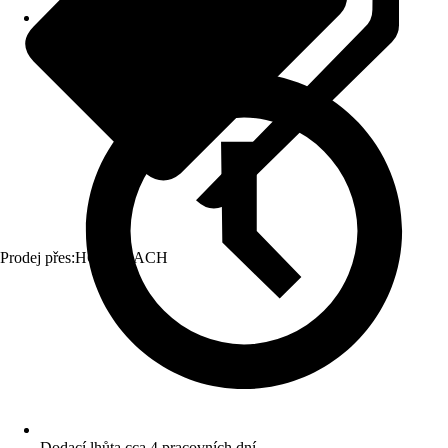
Prodej přes:
HORNBACH
Dodací lhůta cca 4 pracovních dní