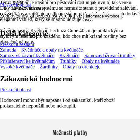
Tento květináč je ideální pro pěstování rostlin jak uvnitř, tak venku.
EAN
Přeskočit oblast
Díky zavlažovacímu systému se nemusíte starat o pravidelné zalévání,
4008789163608
což šetří čas a zajišťuje rostlinám stálou vlhkost. Lesklý povrch dodává
Zodpovědnost za bezpečnost výrobku viz
.
informace výrobce
elegantní vzhled, který se snadno udržuje čistý.
Závěr je jasný: Květináč Lechuza Cube 40 cm je praktickým a
Další kategorie
stylovým řešením pro každého, kdo chce mít krásné rostliny bez
zbytečné námahy.
Přeskočit seznam
Zahrada
Květináče a obaly na květináče
Samozavlažovací květináče
Květináče
Samozavlažovací truhlíky
Příslušenství ke květináčům
Truhlíky
Obaly na květináče
Vysoké květináče
Žardinky
Obaly na orchideje
Zákaznická hodnocení
Přeskočit oblast
Hodnocení mohou být napsána i od zákazníků, kteří zboží
prokazatelně nepoužili nebo nekoupili.
Možnosti platby