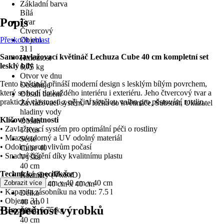
Základní barva
Bílá
Popis
Tvar
Čtvercový
Přeskočit oblast
Objem
31 l
Samozavlažovací květináč Lechuza Cube 40 cm kompletní set
Hmotnost
lesklý bílý
6,75 kg
Otvor ve dnu
Tento květináč přináší moderní design s lesklým bílým povrchem,
Obsahuje
který se hodí do každého interiéru i exteriéru. Jeho čtvercový tvar a
Obsah balení
praktické vlastnosti z něj činí skvělou volbu pro pěstování rostlin.
Zavlažovací systém, Vložka do květináče, Substrát, Ukazatel
hladiny vody
Klíčové vlastnosti
Obsah
• Zavlažovací systém pro optimální péči o rostliny
1 Kus
• Mrazuvzdorný a UV odolný materiál
Série
• Odolný proti vlivům počasí
Cube 40
• Snadné čištění díky kvalitnímu plastu
Výška
40 cm
Technická specifikace
Rozměry (VxŠxD)
• Rozměry: 40 cm x 40 cm x 40 cm
Zobrazit více
40 cm x 40 cm x 40 cm
• Kapacita zásobníku na vodu: 7.5 l
Délka
• Objem: 31.0 l
40 cm
Bezpečnost výrobků
• Hmotnost: 6.75 kg
Šířka
40 cm