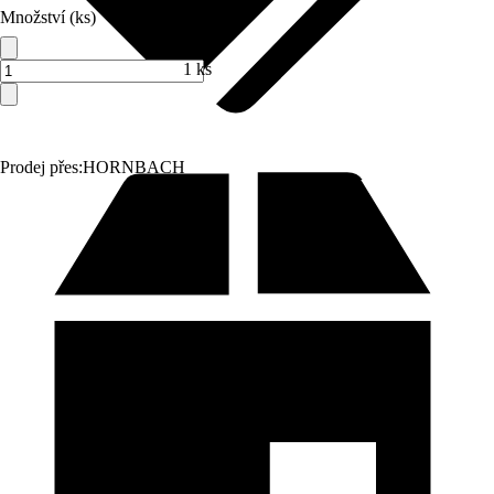
Množství (ks)
1 ks
Prodej přes:
HORNBACH