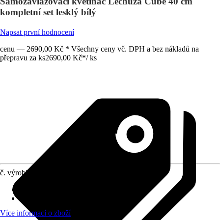
Samozavlažovací květináč Lechuza Cube 40 cm
kompletní set lesklý bílý
Napsat první hodnocení
cenu — 2690,00 Kč * Všechny ceny vč. DPH a bez nákladů na
přepravu za ks
2690,00 Kč
*
/
ks
č. výrobku
10073465
Otvor ve dnu
:
Obsahuje
Oblast využití
:
Exteriér, Interiér
Více informací o zboží