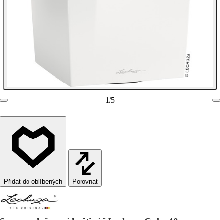
1
/
5
Porovnat