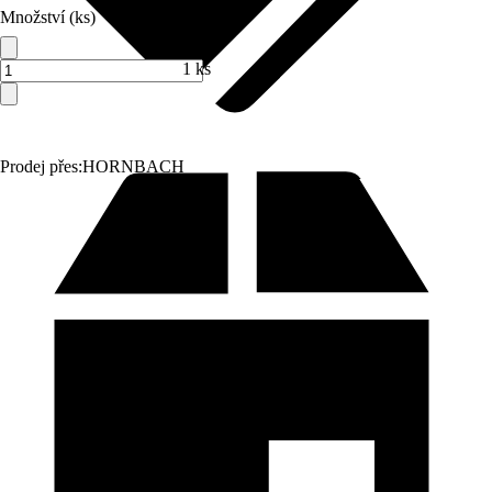
Množství (ks)
1 ks
Prodej přes:
HORNBACH