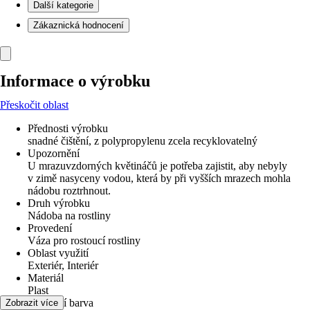
Další kategorie
Zákaznická hodnocení
Informace o výrobku
Přeskočit oblast
Přednosti výrobku
snadné čištění, z polypropylenu zcela recyklovatelný
Upozornění
U mrazuvzdorných květináčů je potřeba zajistit, aby nebyly
v zimě nasyceny vodou, která by při vyšších mrazech mohla
nádobu roztrhnout.
Druh výrobku
Nádoba na rostliny
Provedení
Váza pro rostoucí rostliny
Oblast využití
Exteriér, Interiér
Materiál
Plast
Základní barva
Zobrazit více