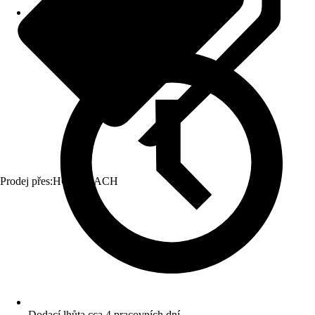
Prodej přes:
HORNBACH
Dodací lhůta cca 4 pracovních dní