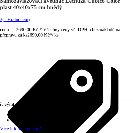
Samozavlažovací květináč Lechuza Cubico Color
plast 40x40x75 cm hnědý
3
(1 Hodnocení)
cenu — 2690,00 Kč * Všechny ceny vč. DPH a bez nákladů na
přepravu za ks
2690,00 Kč
*
/
ks
č. výrobku
8679394
Otvor ve dnu
:
Obsahuje
Oblast využití
:
Exteriér, Interiér
Více informací o zboží