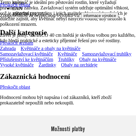
Tento květináč je ideální pro pěstování rostlin, které vyžadují
40 cm
Přeskočit oblast
pravidelnou zálivku. Zavlažovací systém udržuje optimální vlhkost,
EAN
což je výhodné pro rostliny i jejich majitele. V zimních měsících je
4008789131515
Zodpovědnost za bezpečnost výrobku viz
.
informace výrobce
důležité zajistit, aby květináč nebyl nasycen vodou, aby nedošlo k
poškození mrazem.
Další kategorie
Závěr je jasný: CUBICO 40 cm hnědá je skvělou volbou pro každého,
kdo hledá praktické a esteticky příjemné řešení pro své rostliny.
Přeskočit seznam
Zahrada
Květináče a obaly na květináče
Samozavlažovací květináče
Květináče
Samozavlažovací truhlíky
Příslušenství ke květináčům
Truhlíky
Obaly na květináče
Vysoké květináče
Žardinky
Obaly na orchideje
Zákaznická hodnocení
Přeskočit oblast
Hodnocení mohou být napsána i od zákazníků, kteří zboží
prokazatelně nepoužili nebo nekoupili.
Možnosti platby