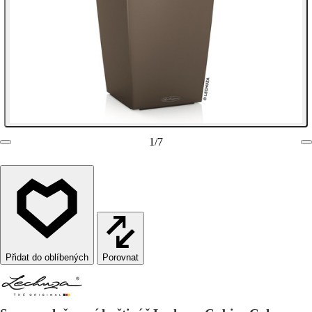
1
/
7
Porovnat