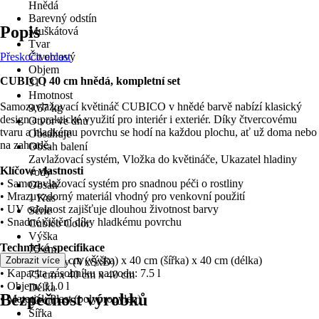
Hnědá
Barevný odstín
Popis
Muškátová
Tvar
Přeskočit oblast
Čtvercový
Objem
CUBICO 40 cm hnědá, kompletní set
31 l
Hmotnost
Samozavlažovací květináč CUBICO v hnědé barvě nabízí klasický
9,67 kg
design a praktické využití pro interiér i exteriér. Díky čtvercovému
Otvor ve dnu
tvaru a hladkému povrchu se hodí na každou plochu, ať už doma nebo
Obsahuje
na zahradě.
Obsah balení
Zavlažovací systém, Vložka do květináče, Ukazatel hladiny
Klíčové vlastnosti
vody
• Samozavlažovací systém pro snadnou péči o rostliny
Obsah
• Mrazuvzdorný materiál vhodný pro venkovní použití
1 Kus
• UV odolnost zajišťuje dlouhou životnost barvy
Série
• Snadné čištění díky hladkému povrchu
Cubico Color
Výška
Technická specifikace
75 cm
• Rozměry: 75 cm (výška) x 40 cm (šířka) x 40 cm (délka)
Zobrazit více
Rozměry (VxŠxD)
• Kapacita zásobníku na vodu: 7.5 l
75 cm x 40 cm x 40 cm
• Objem: 31.0 l
Délka
Bezpečnost výrobků
• Materiál: Plast (polypropylen)
40 cm
Šířka