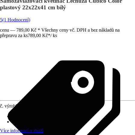
Samozavlažovací květináč Lechuza Cubico Color
plastový 22x22x41 cm bílý
5
(1 Hodnocení)
cenu — 789,00 Kč * Všechny ceny vč. DPH a bez nákladů na
přepravu za ks
789,00 Kč
*
/
ks
č. výrobku
8065115
Otvor ve dnu
:
Obsahuje
Oblast využití
:
Exteriér, Interiér
Více informací o zboží