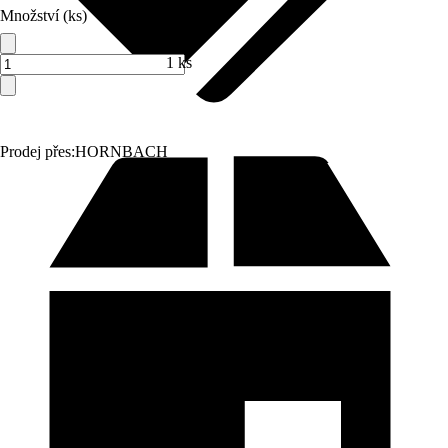
Množství (ks)
1 ks
Prodej přes:
HORNBACH