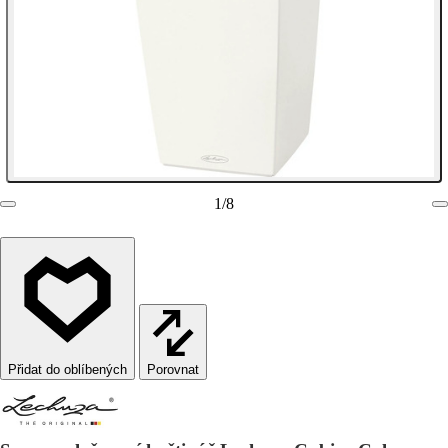
1
/
8
Porovnat