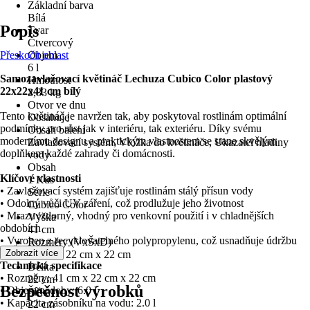
Základní barva
Bílá
Popis
Tvar
Čtvercový
Přeskočit oblast
Objem
6 l
Samozavlažovací květináč Lechuza Cubico Color plastový
Hmotnost
22x22x41 cm bílý
2,83 kg
Otvor ve dnu
Tento květináč je navržen tak, aby poskytoval rostlinám optimální
Obsahuje
podmínky pro růst jak v interiéru, tak exteriéru. Díky svému
Obsah balení
modernímu designu a praktickým vlastnostem se stane skvělým
Zavlažovací systém, Vložka do květináče, Ukazatel hladiny
doplňkem každé zahrady či domácnosti.
vody
Obsah
Klíčové vlastnosti
1 Kus
• Zavlažovací systém zajišťuje rostlinám stálý přísun vody
Série
• Odolný vůči UV záření, což prodlužuje jeho životnost
Cubico Color
• Mrazuvzdorný, vhodný pro venkovní použití i v chladnějších
Výška
obdobích
41 cm
• Vyroben z recyklovatelného polypropylenu, což usnadňuje údržbu
Rozměry (VxŠxD)
Zobrazit více
41 cm x 22 cm x 22 cm
Technická specifikace
Délka
• Rozměry: 41 cm x 22 cm x 22 cm
22 cm
Bezpečnost výrobků
• Objem nádoby: 6.0 l
Šířka
• Kapacita zásobníku na vodu: 2.0 l
22 cm