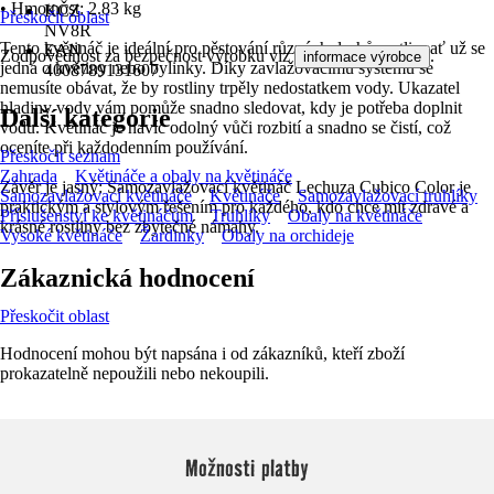
• Hmotnost: 2.83 kg
KČZ
Přeskočit oblast
NV8R
Tento květináč je ideální pro pěstování různých druhů rostlin, ať už se
EAN
Zodpovědnost za bezpečnost výrobku viz
.
informace výrobce
jedná o květiny nebo bylinky. Díky zavlažovacímu systému se
4008789131607
nemusíte obávat, že by rostliny trpěly nedostatkem vody. Ukazatel
hladiny vody vám pomůže snadno sledovat, kdy je potřeba doplnit
Další kategorie
vodu. Květináč je navíc odolný vůči rozbití a snadno se čistí, což
oceníte při každodenním používání.
Přeskočit seznam
Zahrada
Květináče a obaly na květináče
Závěr je jasný: Samozavlažovací květináč Lechuza Cubico Color je
Samozavlažovací květináče
Květináče
Samozavlažovací truhlíky
praktickým a stylovým řešením pro každého, kdo chce mít zdravé a
Příslušenství ke květináčům
Truhlíky
Obaly na květináče
krásné rostliny bez zbytečné námahy.
Vysoké květináče
Žardinky
Obaly na orchideje
Zákaznická hodnocení
Přeskočit oblast
Hodnocení mohou být napsána i od zákazníků, kteří zboží
prokazatelně nepoužili nebo nekoupili.
Možnosti platby