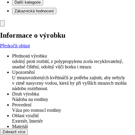
Další kategorie
Zákaznická hodnocení
Informace o výrobku
Přeskočit oblast
Přednosti výrobku
odolný proti rozbití, z polypropylenu zcela recyklovatelný,
snadné čištění, odolný vůči horku i mrazu
Upozornění
U mrazuvzdorných květináčů je potřeba zajistit, aby nebyly
v zimě nasyceny vodou, která by při vyšších mrazech mohla
nádobu roztrhnout.
Druh výrobku
Nádoba na rostliny
Provedení
Váza pro rostoucí rostliny
Oblast využití
Exteriér, Interiér
Materiál
Plast
Zobrazit více