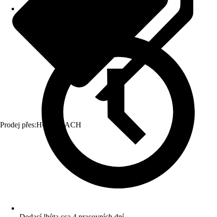
Prodej přes:
HORNBACH
Dodací lhůta cca 4 pracovních dní