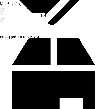
Množství (ks)
1 ks
Prodej přes:
HORNBACH