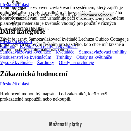
Šířka
Přeskočit oblast
Tento květináč je vybaven zavlažovacím systémem, který zajišťuje
40 cm
optimální přísun vody k rostlinám. Ukazatel hladiny vody pomáhá
KČZ
Zodpovědnost za bezpečnost výrobku viz
.
informace výrobce
kontrolovat zalévání, což usnadňuje péči o rostliny. Díky odolnému
Z98R
plastovému materiálu je květináč vhodný pro použití v různých
EAN
klimatických podmínkách.
4008789152459
Další kategorie
Závěr je jasný: Samozavlažovací květináč Lechuza Cubico Cottage je
Přeskočit seznam
praktickým a stylovým řešením pro každého, kdo chce mít krásné a
Zahrada
Květináče a obaly na květináče
zdravé rostliny s minimální námahou.
Samozavlažovací květináče
Květináče
Samozavlažovací truhlíky
Příslušenství ke květináčům
Truhlíky
Obaly na květináče
Vysoké květináče
Žardinky
Obaly na orchideje
Zákaznická hodnocení
Přeskočit oblast
Hodnocení mohou být napsána i od zákazníků, kteří zboží
prokazatelně nepoužili nebo nekoupili.
Možnosti platby