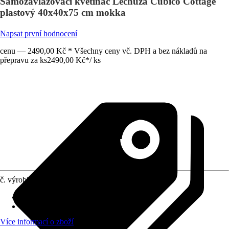
Samozavlažovací květináč Lechuza Cubico Cottage
plastový 40x40x75 cm mokka
Napsat první hodnocení
cenu — 2490,00 Kč * Všechny ceny vč. DPH a bez nákladů na
přepravu za ks
2490,00 Kč
*
/
ks
č. výrobku
7885584
Otvor ve dnu
:
Obsahuje
Oblast využití
:
Exteriér, Interiér
Více informací o zboží