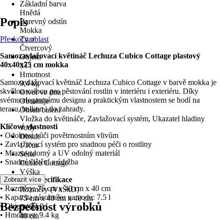
Základní barva
Hnědá
Popis
Barevný odstín
Mokka
Přeskočit oblast
Tvar
Čtvercový
Samozavlažovací květináč Lechuza Cubico Cottage plastový
Objem
40x40x75 cm mokka
34 l
Hmotnost
Samozavlažovací květináč Lechuza Cubico Cottage v barvě mokka je
9,4 kg
skvělou volbou pro pěstování rostlin v interiéru i exteriéru. Díky
Otvor ve dnu
svému elegantnímu designu a praktickým vlastnostem se hodí na
Obsahuje
terasu, balkon i do zahrady.
Obsah balení
Vložka do květináče, Zavlažovací systém, Ukazatel hladiny
Klíčové vlastnosti
vody
• Odolnost vůči povětrnostním vlivům
Obsah
• Zavlažovací systém pro snadnou péči o rostliny
1 Kus
• Mrazuvzdorný a UV odolný materiál
Série
• Snadné čištění a údržba
Cubico Cottage
Výška
Technická specifikace
Zobrazit více
75 cm
• Rozměry: 75 cm x 40 cm x 40 cm
Rozměry (VxŠxD)
• Kapacita zásobníku na vodu: 7.5 l
75 cm x 40 cm x 40 cm
Bezpečnost výrobků
• Objem: 34.0 l
Délka
• Hmotnost: 9.4 kg
40 cm