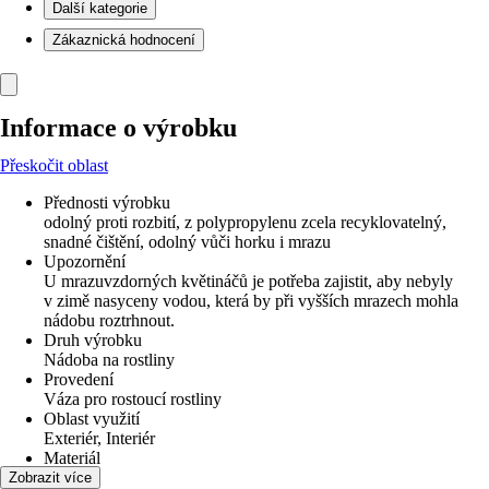
Další kategorie
Zákaznická hodnocení
Informace o výrobku
Přeskočit oblast
Přednosti výrobku
odolný proti rozbití, z polypropylenu zcela recyklovatelný,
snadné čištění, odolný vůči horku i mrazu
Upozornění
U mrazuvzdorných květináčů je potřeba zajistit, aby nebyly
v zimě nasyceny vodou, která by při vyšších mrazech mohla
nádobu roztrhnout.
Druh výrobku
Nádoba na rostliny
Provedení
Váza pro rostoucí rostliny
Oblast využití
Exteriér, Interiér
Materiál
Plast
Zobrazit více