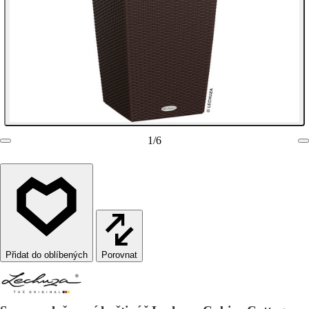
1
/
6
Porovnat