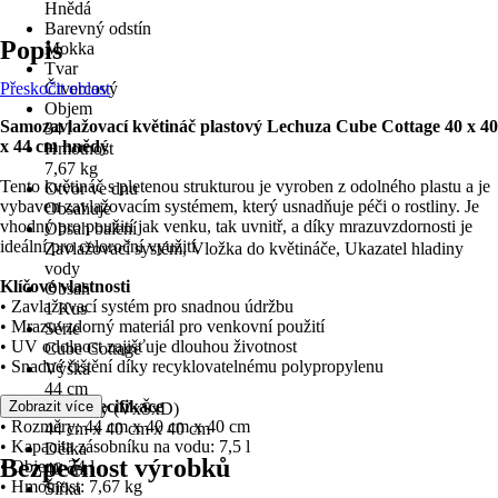
Hnědá
Barevný odstín
Popis
Mokka
Tvar
Přeskočit oblast
Čtvercový
Objem
Samozavlažovací květináč plastový Lechuza Cube Cottage 40 x 40
34 l
x 44 cm hnědý
Hmotnost
7,67 kg
Tento květináč s pletenou strukturou je vyroben z odolného plastu a je
Otvor ve dnu
vybaven zavlažovacím systémem, který usnadňuje péči o rostliny. Je
Obsahuje
vhodný pro použití jak venku, tak uvnitř, a díky mrazuvzdornosti je
Obsah balení
ideální pro celoroční využití.
Zavlažovací systém, Vložka do květináče, Ukazatel hladiny
vody
Klíčové vlastnosti
Obsah
• Zavlažovací systém pro snadnou údržbu
1 Kus
• Mrazuvzdorný materiál pro venkovní použití
Série
• UV odolnost zajišťuje dlouhou životnost
Cube Cottage
• Snadné čištění díky recyklovatelnému polypropylenu
Výška
44 cm
Technická specifikace
Zobrazit více
Rozměry (VxŠxD)
• Rozměry: 44 cm x 40 cm x 40 cm
44 cm x 40 cm x 40 cm
• Kapacita zásobníku na vodu: 7,5 l
Délka
Bezpečnost výrobků
• Objem: 34 l
40 cm
• Hmotnost: 7,67 kg
Šířka