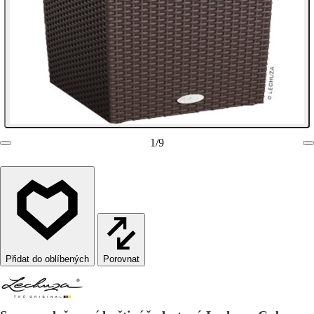
1
/
9
Porovnat