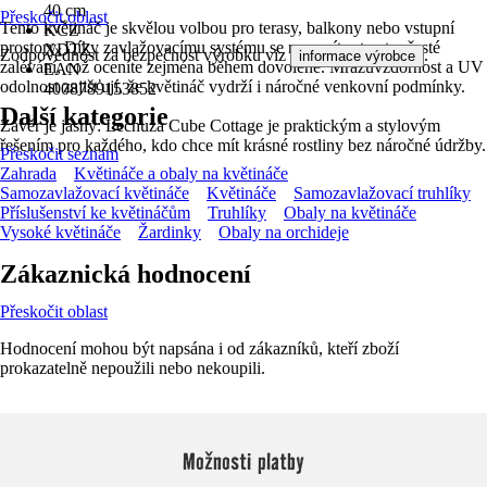
40 cm
Přeskočit oblast
Tento květináč je skvělou volbou pro terasy, balkony nebo vstupní
KČZ
prostory. Díky zavlažovacímu systému se nemusíte starat o časté
XDTZ
Zodpovědnost za bezpečnost výrobku viz
.
informace výrobce
zalévání, což oceníte zejména během dovolené. Mrazuvzdornost a UV
EAN
odolnost zajišťují, že květináč vydrží i náročné venkovní podmínky.
4008789153852
Další kategorie
Závěr je jasný: Lechuza Cube Cottage je praktickým a stylovým
řešením pro každého, kdo chce mít krásné rostliny bez náročné údržby.
Přeskočit seznam
Zahrada
Květináče a obaly na květináče
Samozavlažovací květináče
Květináče
Samozavlažovací truhlíky
Příslušenství ke květináčům
Truhlíky
Obaly na květináče
Vysoké květináče
Žardinky
Obaly na orchideje
Zákaznická hodnocení
Přeskočit oblast
Hodnocení mohou být napsána i od zákazníků, kteří zboží
prokazatelně nepoužili nebo nekoupili.
Možnosti platby