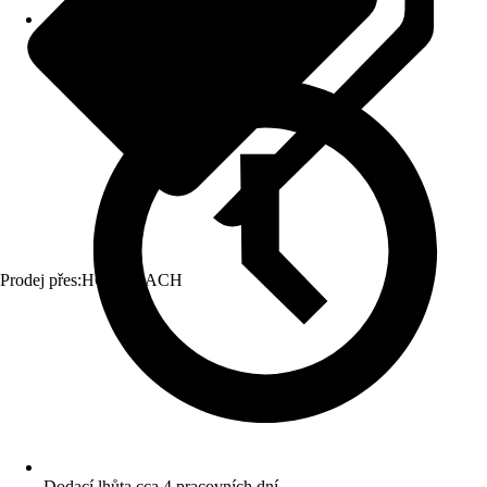
Prodej přes:
HORNBACH
Dodací lhůta cca 4 pracovních dní