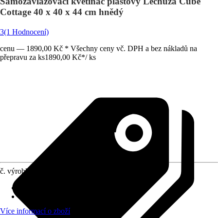
Samozavlažovací květináč plastový Lechuza Cube
Cottage 40 x 40 x 44 cm hnědý
3
(1 Hodnocení)
cenu — 1890,00 Kč * Všechny ceny vč. DPH a bez nákladů na
přepravu za ks
1890,00 Kč
*
/
ks
č. výrobku
8491913
Otvor ve dnu
:
Obsahuje
Oblast využití
:
Exteriér, Interiér
Více informací o zboží