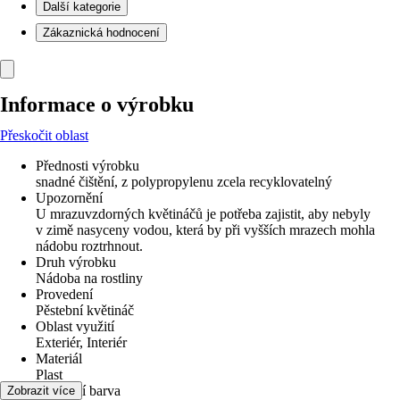
Další kategorie
Zákaznická hodnocení
Informace o výrobku
Přeskočit oblast
Přednosti výrobku
snadné čištění, z polypropylenu zcela recyklovatelný
Upozornění
U mrazuvzdorných květináčů je potřeba zajistit, aby nebyly
v zimě nasyceny vodou, která by při vyšších mrazech mohla
nádobu roztrhnout.
Druh výrobku
Nádoba na rostliny
Provedení
Pěstební květináč
Oblast využití
Exteriér, Interiér
Materiál
Plast
Základní barva
Zobrazit více