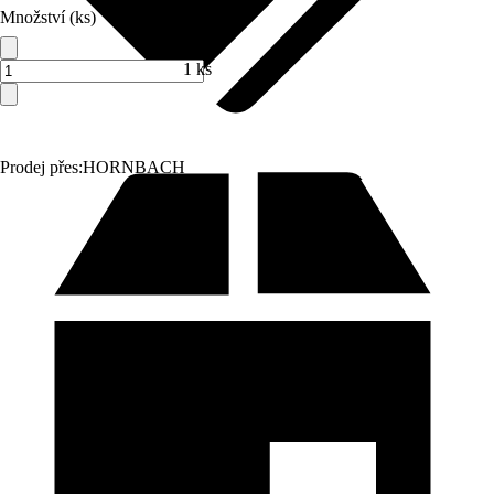
Množství (ks)
1 ks
Prodej přes:
HORNBACH