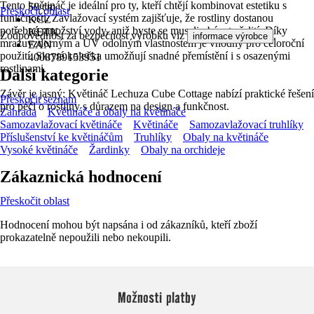
Tento květináč je ideální pro ty, kteří chtějí kombinovat estetiku s
50 cm
Přeskočit oblast
funkčností. Zavlažovací systém zajišťuje, že rostliny dostanou
KČZ
potřebné množství vody, aniž byste se museli obávat přelití. Díky
KETK
Zodpovědnost za bezpečnost výrobku viz
.
informace výrobce
mrazuvzdorným a UV odolným vlastnostem je vhodný pro celoroční
EAN
použití. Skrytá kolečka umožňují snadné přemístění i s osazenými
4008789153951
rostlinami.
Další kategorie
Závěr je jasný: Květináč Lechuza Cube Cottage nabízí praktické řešení
Přeskočit seznam
pro péči o rostliny s důrazem na design a funkčnost.
Zahrada
Květináče a obaly na květináče
Samozavlažovací květináče
Květináče
Samozavlažovací truhlíky
Příslušenství ke květináčům
Truhlíky
Obaly na květináče
Vysoké květináče
Žardinky
Obaly na orchideje
Zákaznická hodnocení
Přeskočit oblast
Hodnocení mohou být napsána i od zákazníků, kteří zboží
prokazatelně nepoužili nebo nekoupili.
Možnosti platby