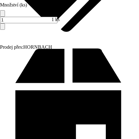
Množství (ks)
1 ks
Prodej přes:
HORNBACH