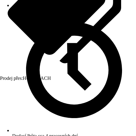
Prodej přes:
HORNBACH
Dodací lhůta cca 4 pracovních dní