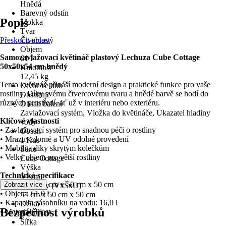
Hnědá
Barevný odstín
Popis
Mokka
Tvar
Přeskočit oblast
Čtvercový
Objem
Samozavlažovací květináč plastový Lechuza Cube Cottage
61 l
50x50x54 cm hnědý
Hmotnost
12,45 kg
Tento květináč přináší moderní design a praktické funkce pro vaše
Otvor ve dnu
rostliny. Díky svému čtvercovému tvaru a hnědé barvě se hodí do
Obsahuje
různých prostředí, ať už v interiéru nebo exteriéru.
Obsah balení
Zavlažovací systém, Vložka do květináče, Ukazatel hladiny
Klíčové vlastnosti
vody
• Zavlažovací systém pro snadnou péči o rostliny
Obsah
• Mrazuvzdorné a UV odolné provedení
1 Kus
• Mobilita díky skrytým kolečkům
Série
• Velký objem pro větší rostliny
Cube Cottage
Výška
Technická specifikace
54 cm
• Rozměry: 54 cm x 50 cm x 50 cm
Zobrazit více
Rozměry (VxŠxD)
• Objem: 61,0 l
54 cm x 50 cm x 50 cm
• Kapacita zásobníku na vodu: 16,0 l
Délka
Bezpečnost výrobků
• Materiál: Plast
50 cm
Šířka