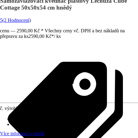
Samozavlažovací květináč plastový Lechuza Cube
Cottage 50x50x54 cm hnědý
5
(2 Hodnocení)
cenu — 2590,00 Kč * Všechny ceny vč. DPH a bez nákladů na
přepravu za ks
2590,00 Kč
*
/
ks
č. výrobku
8491915
Otvor ve dnu
:
Obsahuje
Oblast využití
:
Exteriér, Interiér
Více informací o zboží