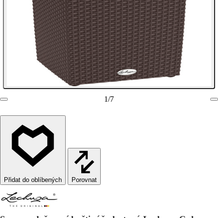
1
/
7
Porovnat