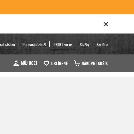
vat zásilku
Porovnání zboží
PROFI servis
Služby
Kariéra
MŮJ ÚČET
OBLÍBENÉ
NÁKUPNÍ KOŠÍK