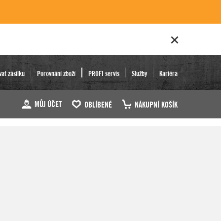
vat zásilku
Porovnání zboží
PROFI servis
Služby
Kariéra
MŮJ ÚČET
OBLÍBENÉ
NÁKUPNÍ KOŠÍK