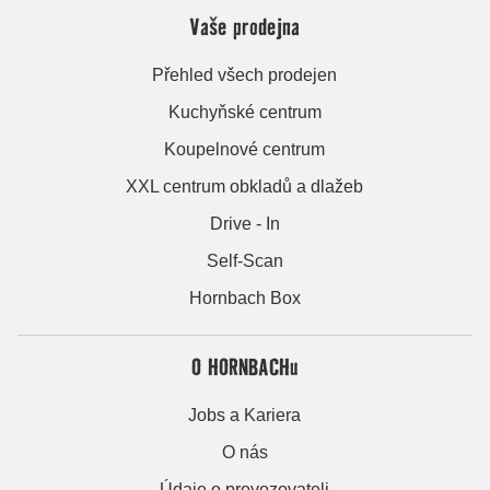
Vaše prodejna
Přehled všech prodejen
Kuchyňské centrum
Koupelnové centrum
XXL centrum obkladů a dlažeb
Drive - In
Self-Scan
Hornbach Box
O HORNBACHu
Jobs a Kariera
O nás
Údaje o provozovateli