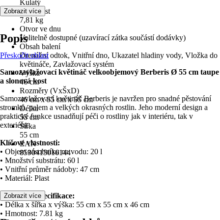
Kulatý
Hmotnost
Zobrazit více
7,81 kg
Otvor ve dnu
Popis
Volitelně dostupné (uzavírací zátka součástí dodávky)
Obsah balení
Přeskočit oblast
Drenážní odtok, Vnitřní dno, Ukazatel hladiny vody, Vložka do
květináče, Zavlažovací systém
Samozavlažovací květináč velkoobjemový Berberis Ø 55 cm taupe
Výška
a slonová kost
46 cm
Rozměry (VxŠxD)
Samozavlažovací květináč Berberis je navržen pro snadné pěstování
46 cm x 55 cm x 55 cm
stromků, palem a velkých okrasných rostlin. Jeho moderní design a
Délka
praktické funkce usnadňují péči o rostliny jak v interiéru, tak v
55 cm
exteriéru.
Šířka
55 cm
Klíčové vlastnosti:
EAN
• Objem zásobníku na vodu: 20 l
8590415016144
• Množství substrátu: 60 l
• Vnitřní průměr nádoby: 47 cm
• Materiál: Plast
Technická specifikace:
Zobrazit více
• Délka x šířka x výška: 55 cm x 55 cm x 46 cm
• Hmotnost: 7.81 kg