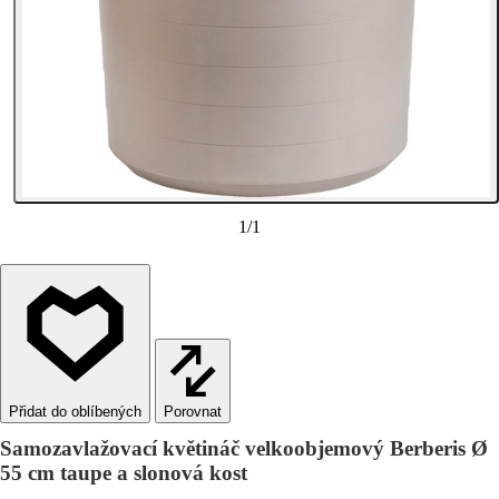
1
/
1
Porovnat
Samozavlažovací květináč velkoobjemový Berberis Ø
55 cm taupe a slonová kost