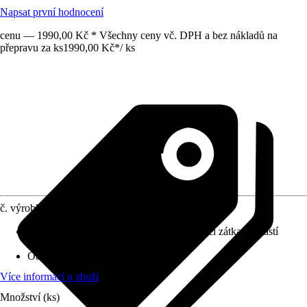
Napsat první hodnocení
cenu — 1990,00 Kč * Všechny ceny vč. DPH a bez nákladů na
přepravu za ks
1990,00 Kč
*
/
ks
č. výrobku
10641097
Otvor ve dnu
:
Volitelně dostupné (uzavírací zátka součástí
dodávky)
Oblast využití
:
Exteriér, Interiér
Více informací o zboží
Množství (ks)