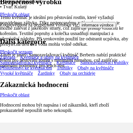
Bezpečnost výrobků
• Barva: Slonová kost
• Tvar: Kulatý
Přeskočit oblast
Tento květináč je ideální pro pěstování rostlin, které vyžadují
pravidelnou zálivku. Díky prstencovému zalévacímu prostoru je
Zodpovědnost za bezpečnost výrobku viz
.
informace výrobce
možné zalévat z jakékoliv strany, což zajišťuje přístup vzduchu ke
kořenům. Textilní popruhy a kolečka usnadňují manipulaci a
přemístění nádoby. Při venkovním použití lze odstranit ucpávku, aby
Další kategorie
přebytečná dešťová voda mohla volně odtékat.
Přeskočit seznam
Závěr je jasný: Samozavlažovací květináč Berberis nabízí praktické
Zahrada
Květináče a obaly na květináče
řešení pro pěstování rostlin s minimální námahou, což zajišťuje
Samozavlažovací květináče
Květináče
Samozavlažovací truhlíky
optimální podmínky pro jejich růst.
Příslušenství ke květináčům
Truhlíky
Obaly na květináče
Vysoké květináče
Žardinky
Obaly na orchideje
Zákaznická hodnocení
Přeskočit oblast
Hodnocení mohou být napsána i od zákazníků, kteří zboží
prokazatelně nepoužili nebo nekoupili.