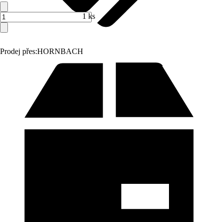
1 ks
Prodej přes:
HORNBACH