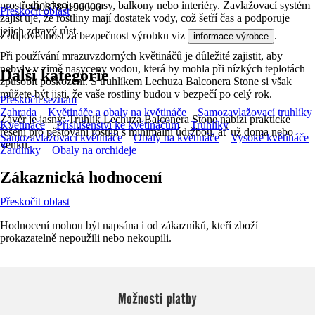
prostředí, jako jsou terasy, balkony nebo interiéry. Zavlažovací systém
4008789156600
Přeskočit oblast
zajišťuje, že rostliny mají dostatek vody, což šetří čas a podporuje
jejich zdravý růst.
Zodpovědnost za bezpečnost výrobku viz
.
informace výrobce
Při používání mrazuvzdorných květináčů je důležité zajistit, aby
nebyly v zimě nasyceny vodou, která by mohla při nízkých teplotách
Další kategorie
způsobit poškození. S truhlíkem Lechuza Balconera Stone si však
můžete být jisti, že vaše rostliny budou v bezpečí po celý rok.
Přeskočit seznam
Zahrada
Květináče a obaly na květináče
Samozavlažovací truhlíky
Závěr je jasný: Truhlík Lechuza Balconera Stone nabízí praktické
Květináče
Příslušenství ke květináčům
Truhlíky
řešení pro pěstování rostlin s minimální údržbou, ať už doma nebo
Samozavlažovací květináče
Obaly na květináče
Vysoké květináče
venku.
Žardinky
Obaly na orchideje
Zákaznická hodnocení
Přeskočit oblast
Hodnocení mohou být napsána i od zákazníků, kteří zboží
prokazatelně nepoužili nebo nekoupili.
Možnosti platby