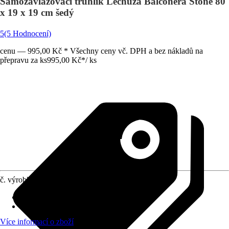
Samozavlažovací truhlík Lechuza Balconera Stone 80
x 19 x 19 cm šedý
5
(5 Hodnocení)
cenu — 995,00 Kč * Všechny ceny vč. DPH a bez nákladů na
přepravu za ks
995,00 Kč
*
/
ks
č. výrobku
4652023
Otvor ve dnu
:
Obsahuje
Oblast využití
:
Exteriér, Interiér
Více informací o zboží