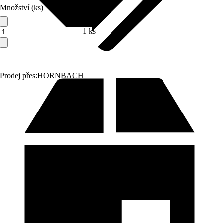
Množství (ks)
1 ks
Prodej přes:
HORNBACH