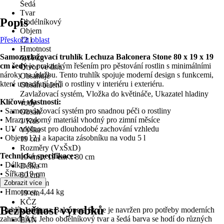
Šedá
Tvar
Popis
Obdélníkový
Objem
Přeskočit oblast
12 l
Hmotnost
Samozavlažovací truhlík Lechuza Balconera Stone 80 x 19 x 19
4,44 kg
cm šedý
je praktickým řešením pro pěstování rostlin s minimálními
Otvor ve dnu
nároky na údržbu. Tento truhlík spojuje moderní design s funkcemi,
Obsahuje
které usnadňují péči o rostliny v interiéru i exteriéru.
Obsah balení
Zavlažovací systém, Vložka do květináče, Ukazatel hladiny
Klíčové vlastnosti:
vody
• Samozavlažovací systém pro snadnou péči o rostliny
Obsah
• Mrazuvzdorný materiál vhodný pro zimní měsíce
1 Kus
• UV odolnost pro dlouhodobé zachování vzhledu
Výška
• Objem 12 l a kapacita zásobníku na vodu 5 l
19 cm
Rozměry (VxŠxD)
Technická specifikace:
19 cm x 19 cm x 80 cm
• Délka: 80 cm
Délka
• Šířka: 19 cm
80 cm
• Výška: 19 cm
Zobrazit více
Šířka
• Hmotnost: 4,44 kg
19 cm
KČZ
Bezpečnost výrobků
Truhlík Lechuza Balconera Stone je navržen pro potřeby moderních
W19H
zahradníků. Jeho obdélníkový tvar a šedá barva se hodí do různých
EAN