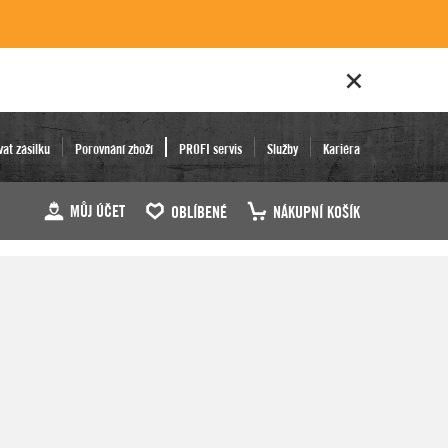
vat zásilku
Porovnání zboží
PROFI servis
Služby
Kariéra
MŮJ ÚČET
OBLÍBENÉ
NÁKUPNÍ KOŠÍK