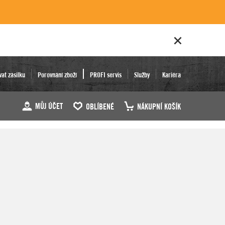
vat zásilku
Porovnání zboží
PROFI servis
Služby
Kariéra
MŮJ ÚČET
OBLÍBENÉ
NÁKUPNÍ KOŠÍK