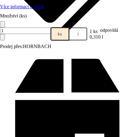
Více informací o zboží
Množství (ks)
odpovídá
1 ks
ks
l
0,310 l
Prodej přes:
HORNBACH