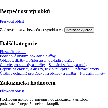
Bezpečnost výrobků
Přeskočit oblast
Zodpovědnost za bezpečnost výrobku viz
.
informace výrobce
Další kategorie
Přeskočit seznam
Podlahové krytiny, obklady a dlažby
Obklady, dlažby a příslušenství obkladů a dlažeb
Chemie pro obklady a dlažby
Sanitární silikony a tmely
Lepidla na obklady a dlažby, flexibilní lepidla
Spárovací hmoty
Čisticí a ochranné prostředky na obklady a dlažbu
Nivelační hmoty
Zákaznická hodnocení
Přeskočit oblast
Hodnocení mohou být napsána i od zákazníků, kteří zboží
prokazatelně nepoužili nebo nekoupili.