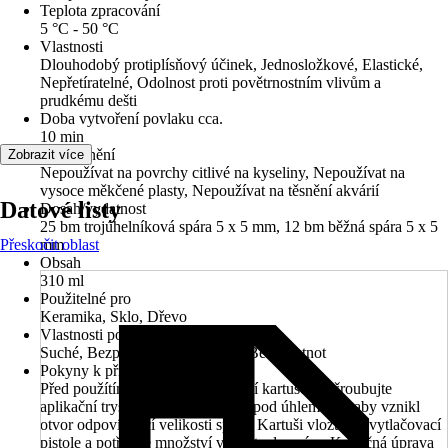
Teplota zpracování
5 °C - 50 °C
Vlastnosti
Dlouhodobý protiplísňový účinek, Jednosložkové, Elastické,
Nepřetíratelné, Odolnost proti povětrnostním vlivům a
prudkému dešti
Doba vytvoření povlaku cca.
10 min
Upozornění
Zobrazit více
Nepoužívat na povrchy citlivé na kyseliny, Nepoužívat na
vysoce měkčené plasty, Nepoužívat na těsnění akvárií
Datové listy
Dosah/vydatnost
25 bm trojúhelníková spára 5 x 5 mm, 12 bm běžná spára 5 x 5
Přeskočit oblast
mm
Obsah
310 ml
Použitelné pro
Keramika, Sklo, Dřevo
Vlastnosti podkladu
Suché, Bezprašné, Nerezavějící, Bez mastnot
Pokyny k přípravě
Před použítím odřízněte zakončení kartuše, Našroubujte
aplikační trysku, Seřízněte trysku pod úhlem 45°, aby vznikl
otvor odpovídající velikosti spáry, Kartuši vložte do vytlačovací
pistole a potřebné množství vytlačte do spáry, Konečná úprava