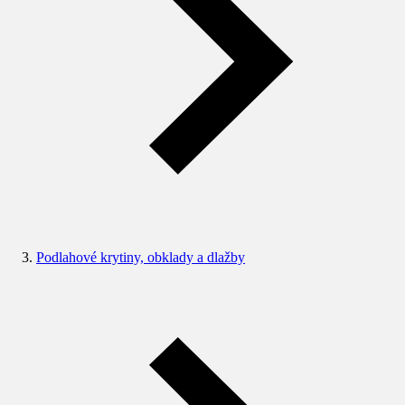
Podlahové krytiny, obklady a dlažby