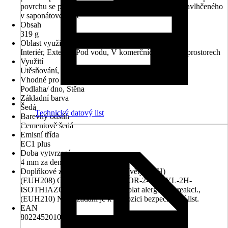
povrchu se provádí s pomocí vhodného přípravku navlhčeného
v saponátové vodě
Obsah
319 g
Oblast využití
Interiér, Exteriér, Pod vodu, V komerčních vlhkých prostorech
Využití
Utěsňování, Lepení, Opravování, Vyplnění
Vhodné pro
Podlaha/ dno, Stěna
Základní barva
Šedá
Technický datový list
Barevný odstín
Cementově šedá
Emisní třída
EC1 plus
Doba vytvrzení
4 mm za den
Doplňkové znaky nebezpečnosti (věty EUH)
(EUH208) Obsahuje 4,5-DICHLOR-2-OCTYL-2H-
ISOTHIAZOL-3-ON. Může vyvolat alergickou reakci.,
(EUH210) Na vyžádání je k dispozici bezpečnostní list.
EAN
8022452010194