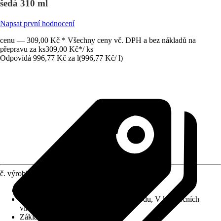
šedá 310 ml
Napsat první hodnocení
cenu — 309,00 Kč * Všechny ceny vč. DPH a bez nákladů na
přepravu za ks
309,00 Kč
*
/
ks
Odpovídá 996,77 Kč za l
(
996,77 Kč
/
l
)
č. výrobku
7624382
Použitelné pro
:
Keramika, Sklo, Dřevo
Oblast využití
:
Interiér, Exteriér, Pod vodu, V komerčních
vlhkých prostorech
Základní barva
:
Šedá