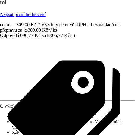
ml
Napsat první hodnocení
cenu — 309,00 Kč * Všechny ceny vč. DPH a bez nákladů na
přepravu za ks
309,00 Kč
*
/
ks
Odpovídá 996,77 Kč za l
(
996,77 Kč
/
l
)
č. výrobku
7624383
Použitelné pro
:
Keramika, Sklo, Dřevo
Oblast využití
:
Interiér, Exteriér, Pod vodu, V komerčních
vlhkých prostorech
Základní barva
:
Šedá