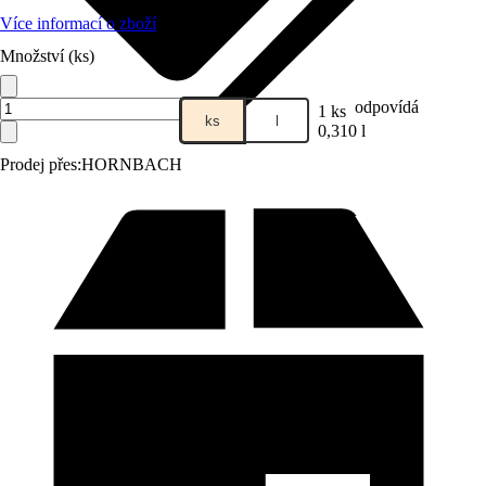
Více informací o zboží
Množství (ks)
odpovídá
1 ks
ks
l
0,310 l
Prodej přes:
HORNBACH