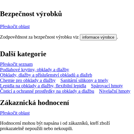
Bezpečnost výrobků
Přeskočit oblast
Zodpovědnost za bezpečnost výrobku viz
.
informace výrobce
Další kategorie
Přeskočit seznam
Podlahové krytiny, obklady a dlažby
Obklady, dlažby a příslušenství obkladů a dlažeb
Chemie pro obklady a dlažby
Sanitární silikony a tmely
Lepidla na obklady a dlažby, flexibilní lepidla
Spárovací hmoty
Čisticí a ochranné prostředky na obklady a dlažbu
Nivelační hmoty
Zákaznická hodnocení
Přeskočit oblast
Hodnocení mohou být napsána i od zákazníků, kteří zboží
prokazatelně nepoužili nebo nekoupili.