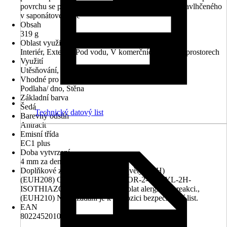
povrchu se provádí s pomocí vhodného přípravku navlhčeného
v saponátové vodě
Obsah
319 g
Oblast využití
Interiér, Exteriér, Pod vodu, V komerčních vlhkých prostorech
Využití
Utěsňování, Lepení, Opravování, Vyplnění
Vhodné pro
Podlaha/ dno, Stěna
Základní barva
Šedá
Technický datový list
Barevný odstín
Antracit
Emisní třída
EC1 plus
Doba vytvrzení
4 mm za den
Doplňkové znaky nebezpečnosti (věty EUH)
(EUH208) Obsahuje 4,5-DICHLOR-2-OCTYL-2H-
ISOTHIAZOL-3-ON. Může vyvolat alergickou reakci.,
(EUH210) Na vyžádání je k dispozici bezpečnostní list.
EAN
8022452010200