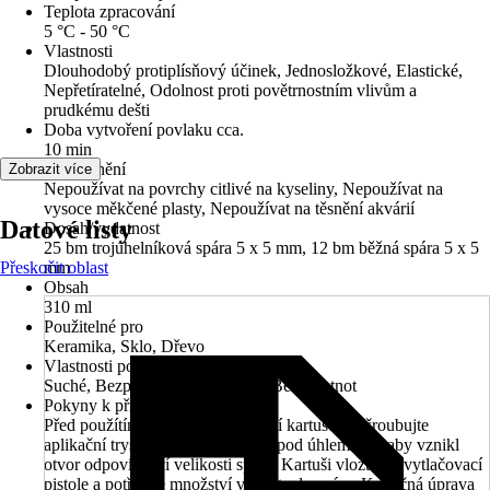
Teplota zpracování
5 °C - 50 °C
Vlastnosti
Dlouhodobý protiplísňový účinek, Jednosložkové, Elastické,
Nepřetíratelné, Odolnost proti povětrnostním vlivům a
prudkému dešti
Doba vytvoření povlaku cca.
10 min
Upozornění
Zobrazit více
Nepoužívat na povrchy citlivé na kyseliny, Nepoužívat na
vysoce měkčené plasty, Nepoužívat na těsnění akvárií
Datové listy
Dosah/vydatnost
25 bm trojúhelníková spára 5 x 5 mm, 12 bm běžná spára 5 x 5
Přeskočit oblast
mm
Obsah
310 ml
Použitelné pro
Keramika, Sklo, Dřevo
Vlastnosti podkladu
Suché, Bezprašné, Nerezavějící, Bez mastnot
Pokyny k přípravě
Před použítím odřízněte zakončení kartuše, Našroubujte
aplikační trysku, Seřízněte trysku pod úhlem 45°, aby vznikl
otvor odpovídající velikosti spáry, Kartuši vložte do vytlačovací
pistole a potřebné množství vytlačte do spáry, Konečná úprava