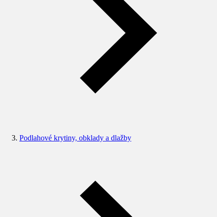
Podlahové krytiny, obklady a dlažby