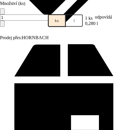
Množství (ks)
odpovídá
1 ks
ks
l
0,280 l
Prodej přes:
HORNBACH