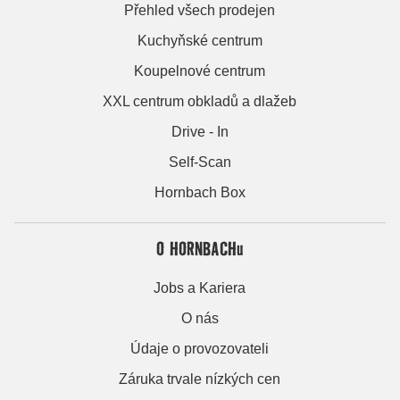
Přehled všech prodejen
Kuchyňské centrum
Koupelnové centrum
XXL centrum obkladů a dlažeb
Drive - In
Self-Scan
Hornbach Box
O HORNBACHu
Jobs a Kariera
O nás
Údaje o provozovateli
Záruka trvale nízkých cen