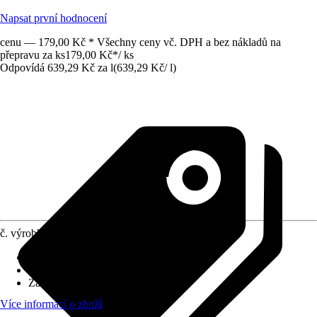
Napsat první hodnocení
cenu — 179,00 Kč * Všechny ceny vč. DPH a bez nákladů na
přepravu za ks
179,00 Kč
*
/
ks
Odpovídá 639,29 Kč za l
(
639,29 Kč
/
l
)
č. výrobku
12764318
Použitelné pro
:
Keramika, Spáry
Oblast využití
:
Interiér, Exteriér
Základní barva
:
Průhledná
Více informací o zboží