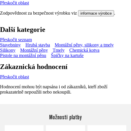
Přeskočit oblast
Zodpovědnost za bezpečnost výrobku viz
.
informace výrobce
Další kategorie
Přeskočit seznam
Stavebniny
Hrubá stavba
Montážní pěny, silikony a tmely
Silikony
Montážní pěny
Tmely
Chemická kotva
Pistole na montážní pěnu
Špičky na kartuše
Zákaznická hodnocení
Přeskočit oblast
Hodnocení mohou být napsána i od zákazníků, kteří zboží
prokazatelně nepoužili nebo nekoupili.
Možnosti platby