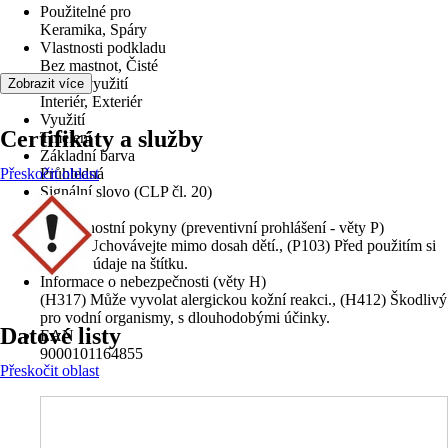
Použitelné pro
Keramika, Spáry
Vlastnosti podkladu
Bez mastnot, Čisté
Oblast využití
Zobrazit více
Interiér, Exteriér
Využití
Certifikáty a služby
Tmelení
Základní barva
Přeskočit oblast
Průhledná
Signální slovo (CLP čl. 20)
Pozor
Bezpečnostní pokyny (preventivní prohlášení - věty P)
(P102) Uchovávejte mimo dosah dětí., (P103) Před použitím si
přečtěte údaje na štítku.
Informace o nebezpečnosti (věty H)
(H317) Může vyvolat alergickou kožní reakci., (H412) Škodlivý
pro vodní organismy, s dlouhodobými účinky.
Datové listy
EAN
9000101164855
Přeskočit oblast