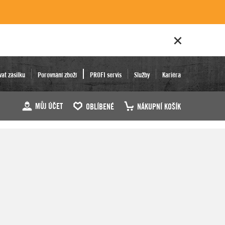
vat zásilku
Porovnání zboží
PROFI servis
Služby
Kariéra
MŮJ ÚČET
OBLÍBENÉ
NÁKUPNÍ KOŠÍK