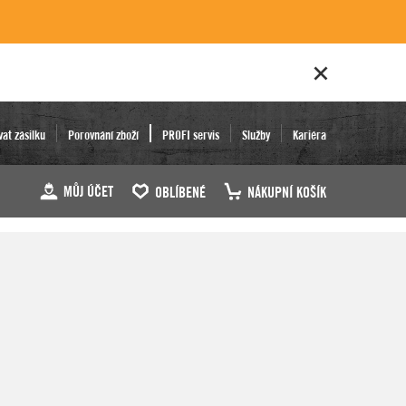
vat zásilku
Porovnání zboží
PROFI servis
Služby
Kariéra
MŮJ ÚČET
OBLÍBENÉ
NÁKUPNÍ KOŠÍK