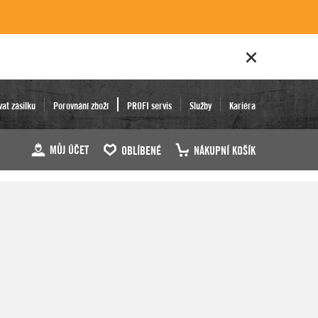
vat zásilku
Porovnání zboží
PROFI servis
Služby
Kariéra
MŮJ ÚČET
OBLÍBENÉ
NÁKUPNÍ KOŠÍK