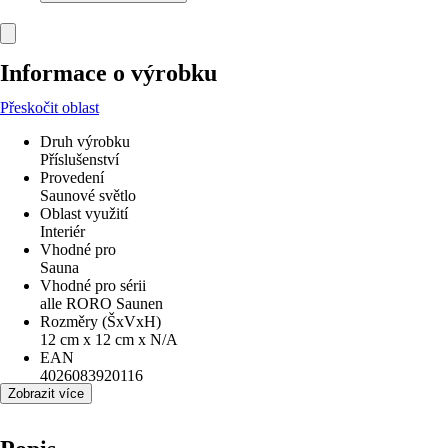
Informace o výrobku
Přeskočit oblast
Druh výrobku
Příslušenství
Provedení
Saunové světlo
Oblast využití
Interiér
Vhodné pro
Sauna
Vhodné pro sérii
alle RORO Saunen
Rozměry (ŠxVxH)
12 cm x 12 cm x N/A
EAN
4026083920116
Zobrazit více