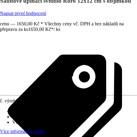
Saunové upínací svítidlo Roro 12x12 cm s objímkou
Napsat první hodnocení
cenu — 1650,00 Kč * Všechny ceny vč. DPH a bez nákladů na
přepravu za ks
1650,00 Kč
*
/
ks
č. výrobku
10634902
Druh výrobku
:
Příslušenství
Oblast využití
:
Interiér
Vhodné pro
:
Sauna
Více informací o zboží