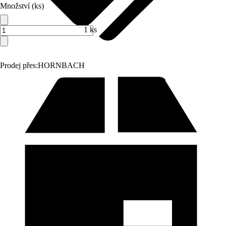
Množství (ks)
1 ks
Prodej přes:
HORNBACH