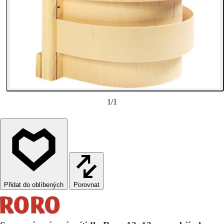
1
/
1
Porovnat