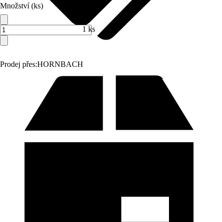
Množství (ks)
1 ks
Prodej přes:
HORNBACH