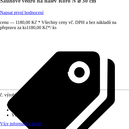
Saunové vědro na nálev Roro N ⌀ 30 cm
Napsat první hodnocení
cenu — 1180,00 Kč * Všechny ceny vč. DPH a bez nákladů na
přepravu za ks
1180,00 Kč
*
/
ks
č. výrobku
10634898
Druh výrobku
:
Příslušenství
Oblast využití
:
Interiér
Vhodné pro
:
Sauna
Více informací o zboží