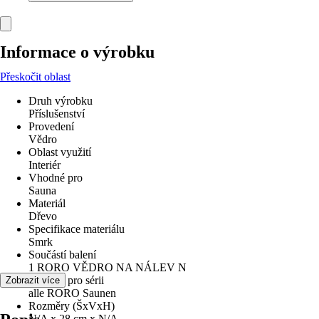
Informace o výrobku
Přeskočit oblast
Druh výrobku
Příslušenství
Provedení
Vědro
Oblast využití
Interiér
Vhodné pro
Sauna
Materiál
Dřevo
Specifikace materiálu
Smrk
Součástí balení
1 RORO VĚDRO NA NÁLEV N
Vhodné pro sérii
Zobrazit více
alle RORO Saunen
Rozměry (ŠxVxH)
N/A x 28 cm x N/A