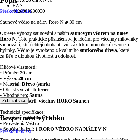
Popis
EAN
Přeskočit oblast
4026083930030
Saunové vědro na nálev Roro N ⌀ 30 cm
Objevte výhody saunování s naším
saunovým vědrem na nálev
Roro N
. Toto praktické příslušenství je ideální pro všechny milovníky
saunování, kteří chtějí obohatit svůj zážitek o aromatické esence a
bylinky. Vědro je vyrobeno z kvalitního
smrkového dřeva
, které
zajišťuje dlouhou životnost a odolnost.
Klíčové vlastnosti:
• Průměr:
30 cm
• Výška:
28 cm
• Materiál:
Dřevo (smrk)
• Oblast využití:
Interiér
• Vhodné pro:
Sauna
• Vhodné pro sérii:
Zobrazit více
všechny RORO Saunen
Technická specifikace:
Bezpečnost výrobků
• Hmotnost:
přibližně 1 kg
• Provedení:
Vědro
• Součástí balení:
1 RORO VĚDRO NA NÁLEV N
Přeskočit oblast