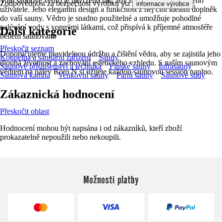
Toto saunové vědro je navrženo tak, aby splnilo potřeby každého
Zodpovědnost za bezpečnost výrobku viz
.
informace výrobce
uživatele. Jeho elegantní design a funkčnost z něj činí ideální doplněk
do vaší sauny. Vědro je snadno použitelné a umožňuje pohodlné
nalévání vody s vonnými látkami, což přispívá k příjemné atmosféře
Další kategorie
během saunování.
Přeskočit seznam
Doporučujeme pravidelnou údržbu a čištění vědra, aby se zajistila jeho
Koupelna a sanitární zařízení
Sauny
dlouhá životnost a zachování estetického vzhledu. S naším saunovým
Saunové příslušenství a technika
Finské sauny
Infrasauny
vědrem na nálev Roro N si užijete každou saunovou session naplno.
Saunová kamna
Venkovní sauny
Parní sauny
Saunové sudy
Zákaznická hodnocení
Přeskočit oblast
Hodnocení mohou být napsána i od zákazníků, kteří zboží
prokazatelně nepoužili nebo nekoupili.
Možnosti platby