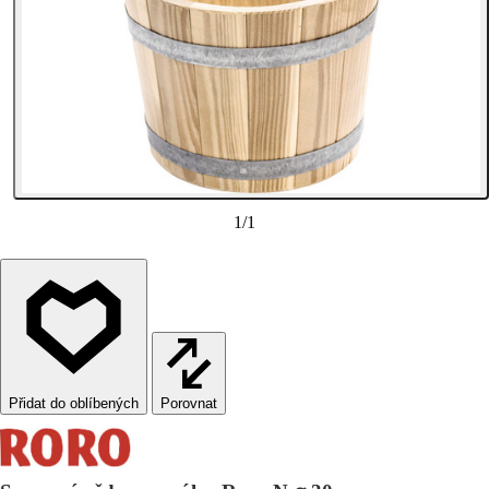
1
/
1
Porovnat