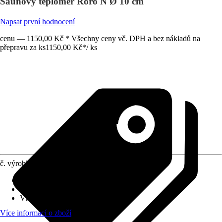
Saunový teploměr Roro N Ø 10 cm
Napsat první hodnocení
cenu — 1150,00 Kč * Všechny ceny vč. DPH a bez nákladů na
přepravu za ks
1150,00 Kč
*
/
ks
č. výrobku
10634877
Druh výrobku
:
Příslušenství
Oblast využití
:
Interiér
Vhodné pro
:
Sauna
Více informací o zboží