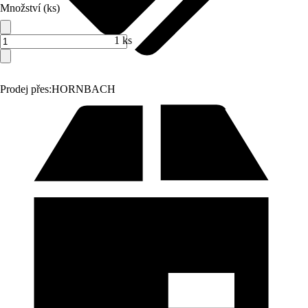
Množství (ks)
1 ks
Prodej přes:
HORNBACH