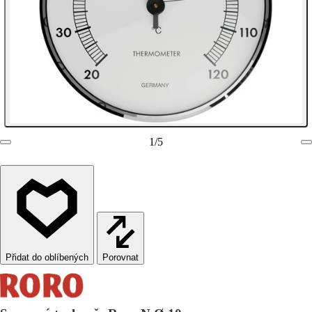
1
/
5
Porovnat