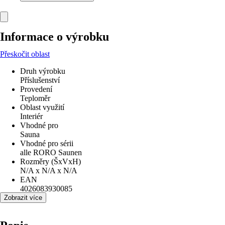
Informace o výrobku
Přeskočit oblast
Druh výrobku
Příslušenství
Provedení
Teploměr
Oblast využití
Interiér
Vhodné pro
Sauna
Vhodné pro sérii
alle RORO Saunen
Rozměry (ŠxVxH)
N/A x N/A x N/A
EAN
4026083930085
Zobrazit více