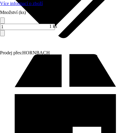
Více informací o zboží
Množství (ks)
1 ks
Prodej přes:
HORNBACH