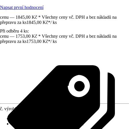
Napsat první hodnocení
cenu — 1845,00 Kč * Všechny ceny vč. DPH a bez nákladů na
přepravu za ks
1845,00 Kč
*
/
ks
Při odběru 4 ks:
cenu — 1753,00 Kč * Všechny ceny vč. DPH a bez nákladů na
přepravu za ks
1753,00 Kč
*
/
ks
č. výrobku
10672303
Vlastnosti
:
Mrazuvzdorné
Specifikace materiálu
:
Standardní beton