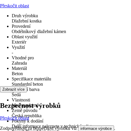
Přeskočit oblast
Druh výrobku
Dlažební kostka
Provedení
Obdélníkový dlažební kámen
Oblast využití
Exteriér
Využití
-
Vhodné pro
Zahrada
Materiál
Beton
Specifikace materiálu
Standardní beton
Základní barva
Zobrazit více
Šedá
Vlastnosti
Bezpečnost výrobků
Mrazuvzdorné
Země původu
Česká republika
Přeskočit oblast
Pokyny k dodání
Další informace naleznete v technickém listu
Zodpovědnost za bezpečnost výrobku viz
.
informace výrobce