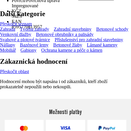
Povrch/Povrchová úprava
Impregnované
KČZ
Další kategorie
S4Z9
EAN
Přeskočit seznam
8595770813957
Zahrada
Tvorba zahrady
Zahradní stavebniny
Betonové schody
Venkovní dlažby
Betonové obrubníky a palisády
Svahové a plotové tvárnice
Příslušenství pro zahradní stavebniny
Nášlapy
Bazénové lemy
Betonové žlaby
Lámané kameny
Mobiliář
Gabiony
Ochrana kamene a péče o kámen
Zákaznická hodnocení
Přeskočit oblast
Hodnocení mohou být napsána i od zákazníků, kteří zboží
prokazatelně nepoužili nebo nekoupili.
Možnosti platby