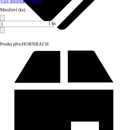
Více informací o zboží
Množství (ks)
1 ks
Prodej přes:
HORNBACH