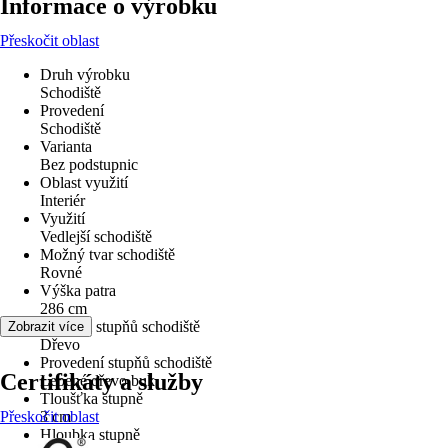
Informace o výrobku
Přeskočit oblast
Druh výrobku
Schodiště
Provedení
Schodiště
Varianta
Bez podstupnic
Oblast využití
Interiér
Využití
Vedlejší schodiště
Možný tvar schodiště
Rovné
Výška patra
286 cm
Materiál stupňů schodiště
Zobrazit více
Dřevo
Provedení stupňů schodiště
Certifikáty a služby
Lepené dřevo buk
Tloušťka stupně
Přeskočit oblast
3 cm
Hloubka stupně