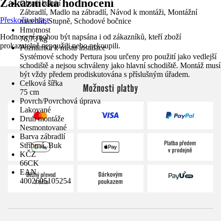
Zákaznická hodnocení
Obsah balení
Zábradlí, Madlo na zábradlí, Návod k montáži, Montážní
Přeskočit oblast
materiál, Stupně, Schodové bočnice
Hmotnost
Hodnocení mohou být napsána i od zákazníků, kteří zboží
76,73 kg
prokazatelně nepoužili nebo nekoupili.
Poznámka k místu instalace
Systémové schody Pertura jsou určeny pro použití jako vedlejší
schodiště a nejsou schváleny jako hlavní schodiště. Montáž musí
být vždy předem prodiskutována s příslušným úřadem.
Celková šířka
Možnosti platby
75 cm
Povrch/Povrchová úprava
Lakované
Druh montáže
Nesmontované
Barva zábradlí
Stříbrná, Buk
KČZ
66CK
EAN
4002605105254