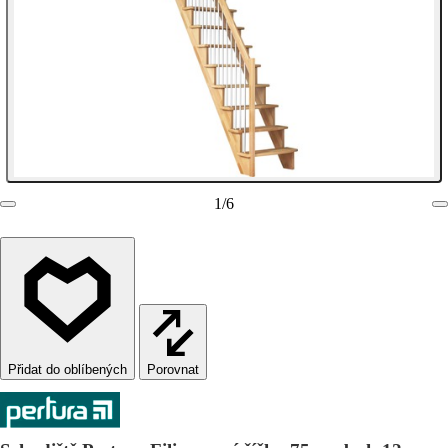
1
/
6
Porovnat