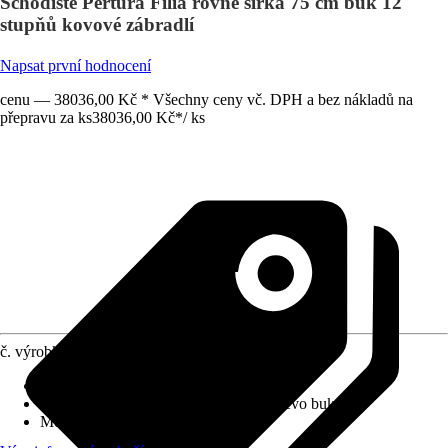
Schodiště Pertura Filia rovné šířka 75 cm buk 12
stupňů kovové zábradlí
Napsat první hodnocení
cenu — 38036,00 Kč * Všechny ceny vč. DPH a bez nákladů na
přepravu za ks
38036,00 Kč
*
/
ks
č. výrobku
6248411
Výška patra
:
286 cm
Provedení stupňů schodiště
:
Lepené dřevo buk
Možný tvar schodiště
:
Rovné