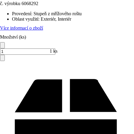
č. výrobku
6068292
Provedení
:
Stupeň z mřížového roštu
Oblast využití
:
Exteriér, Interiér
Více informací o zboží
Množství (ks)
1 ks