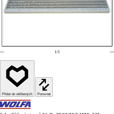
1
/
3
Porovnat