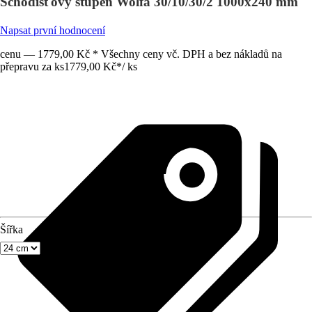
Schodišťový stupeň Wolfa 30/10/30/2 1000x240 mm
Napsat první hodnocení
cenu — 1779,00 Kč * Všechny ceny vč. DPH a bez nákladů na
přepravu za ks
1779,00 Kč
*
/
ks
Šířka