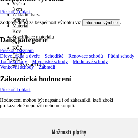
Výška
3 cm
Přeskočit oblast
Základní barva
Stříbrná
Zodpovědnost za bezpečnost výrobku viz
.
informace výrobce
Materiál
Kov
Specifikace materiálu
Další kategorie
Ocel
KČZ
Přeskočit seznam
HD4P
Dřevo, okna a dveře
Schodiště
Renovace schodů
Půdní schody
EAN
Točité schody
Mlynářské schody
Modulové schody
4029353501015
Venkovní schody
Zábradlí
Zákaznická hodnocení
Přeskočit oblast
Hodnocení mohou být napsána i od zákazníků, kteří zboží
prokazatelně nepoužili nebo nekoupili.
Možnosti platby