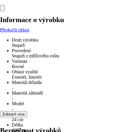
Informace o výrobku
Přeskočit oblast
Druh výrobku
Stupeň
Provedení
Stupeň z mřížového roštu
Varianta
Rovné
Oblast využití
Exteriér, Interiér
Materiál držadla
-
Materiál zábradlí
-
Model
-
Šířka
Zobrazit více
24 cm
Délka
Bezpečnost výrobků
100 cm