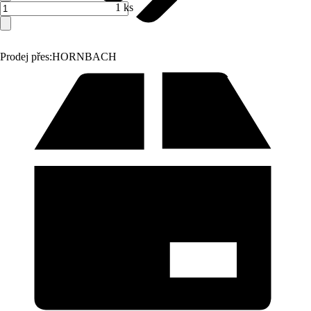
1 ks
Prodej přes:
HORNBACH