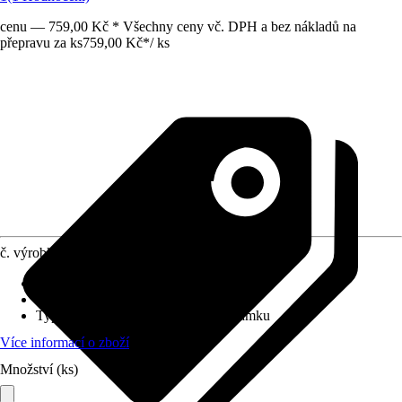
cenu — 759,00 Kč * Všechny ceny vč. DPH a bez nákladů na
přepravu za ks
759,00 Kč
*
/
ks
č. výrobku
8766877
Provedení
:
Skříňka na klíče
Bezpečnostní stupeň
:
-
Typ zámku
:
Kombinace číselného zámku
Více informací o zboží
Množství (ks)