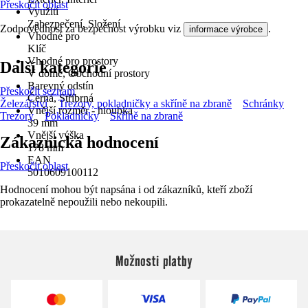
Přeskočit oblast
Využití
Zabezpečení, Složení
Zodpovědnost za bezpečnost výrobku viz
.
informace výrobce
Vhodné pro
Klíč
Vhodné pro prostory
Další kategorie
V domě, Obchodní prostory
Barevný odstín
Přeskočit seznam
Černá, Stříbrná
Železářství
Trezory, pokladničky a skříně na zbraně
Schránky
Vnější rozměr - hloubka
Trezory
Pokladničky
Skříně na zbraně
39 mm
Vnější výška
Zákaznická hodnocení
178 mm
EAN
Přeskočit oblast
5010609100112
Hodnocení mohou být napsána i od zákazníků, kteří zboží
prokazatelně nepoužili nebo nekoupili.
Možnosti platby