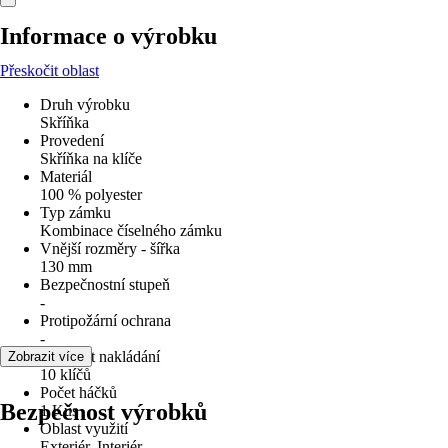
Informace o výrobku
Přeskočit oblast
Druh výrobku
Skříňka
Provedení
Skříňka na klíče
Materiál
100 % polyester
Typ zámku
Kombinace číselného zámku
Vnější rozměry - šířka
130 mm
Bezpečnostní stupeň
-
Protipožární ochrana
-
Možnost nakládání
Zobrazit více
10 klíčů
Počet háčků
Bezpečnost výrobků
1 Kus
Oblast využití
Exteriér, Interiér