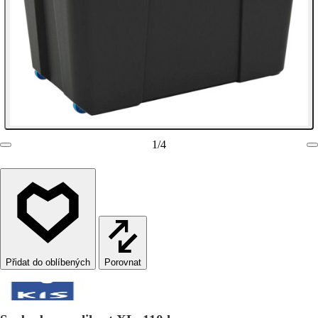
1
/
4
Porovnat