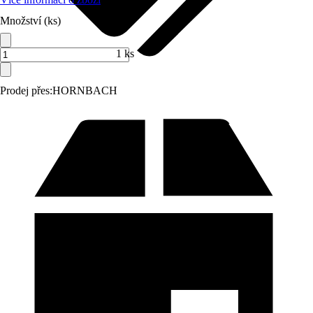
Množství (ks)
1 ks
Prodej přes:
HORNBACH