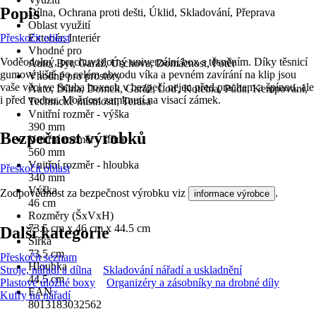
Popis
Dílna, Ochrana proti dešti, Úklid, Skladování, Přeprava
Oblast využití
Přeskočit oblast
Exteriér, Interiér
Vhodné pro
Voděodolný, prachuvzdorný univerzální box s těsněním. Díky těsnicí
Auto, Byt, Garáž, Úschova, Domácnost, Potěr
gumové liště po celém obvodu víka a pevném zavírání na klip jsou
Vhodné pro prostory
vaše věci ve Scuba boxech v bezpečí nejen před prachem a špínou, ale
Auto, Dílna, Domek, Garáž, Loď, Kotelna, Půda, Kempování,
i před vodou. Možnost zamknutí na visací zámek.
Technické místnosti, Terasa
Vnitřní rozměr - výška
390 mm
Bezpečnost výrobků
Vnitřní rozměr - šířka
560 mm
Vnitřní rozměr - hloubka
Přeskočit oblast
340 mm
Výška
Zodpovědnost za bezpečnost výrobku viz
.
informace výrobce
46 cm
Rozměry (ŠxVxH)
73.5 cm x 46 cm x 44.5 cm
Další kategorie
Šířka
73,5 cm
Přeskočit seznam
Hloubka
Stroje, nářadí a dílna
Skladování nářadí a uskladnění
44,5 cm
Plastové úložné boxy
Organizéry a zásobníky na drobné díly
EAN
Kufry na nářadí
8013183032562