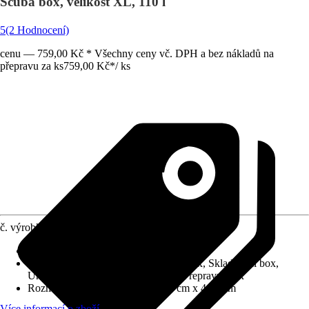
Scuba box, velikost XL, 110 l
5
(2 Hodnocení)
cenu — 759,00 Kč * Všechny ceny vč. DPH a bez nákladů na
přepravu za ks
759,00 Kč
*
/
ks
č. výrobku
8668470
Druh výrobku
:
Box, Bedna
Provedení
:
Třídící krabice, Plastový box, Skladovací box,
Univerzální bedna, Úschovný box, Přepravní box
Rozměry (ŠxVxH)
:
73.5 cm x 46 cm x 44.5 cm
Více informací o zboží