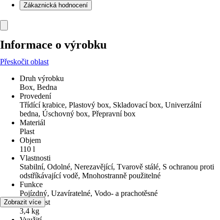
Zákaznická hodnocení
Informace o výrobku
Přeskočit oblast
Druh výrobku
Box, Bedna
Provedení
Třídící krabice, Plastový box, Skladovací box, Univerzální
bedna, Úschovný box, Přepravní box
Materiál
Plast
Objem
110 l
Vlastnosti
Stabilní, Odolné, Nerezavějící, Tvarově stálé, S ochranou proti
odstříkávající vodě, Mnohostranně použitelné
Funkce
Pojízdný, Uzavíratelné, Vodo- a prachotěsné
Hmotnost
Zobrazit více
3,4 kg
Využití