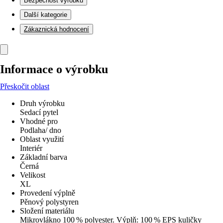
Bezpečnost výrobků
Další kategorie
Zákaznická hodnocení
Informace o výrobku
Přeskočit oblast
Druh výrobku
Sedací pytel
Vhodné pro
Podlaha/ dno
Oblast využití
Interiér
Základní barva
Černá
Velikost
XL
Provedení výplně
Pěnový polystyren
Složení materiálu
Mikrovlákno 100 % polyester. Výplň: 100 % EPS kuličky