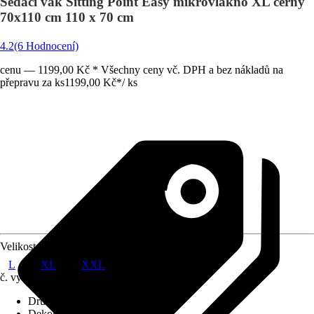
Sedací vak Sitting Point Easy mikrovlákno XL černý
70x110 cm 110 x 70 cm
4.2
(6 Hodnocení)
cenu — 1199,00 Kč * Všechny ceny vč. DPH a bez nákladů na
přepravu za ks
1199,00 Kč
*
/
ks
Velikost
L
XL
XXL
č. výrobku
6321704
Druh výrobku
:
Sedací pytel
Dekor / vzor
:
Uni