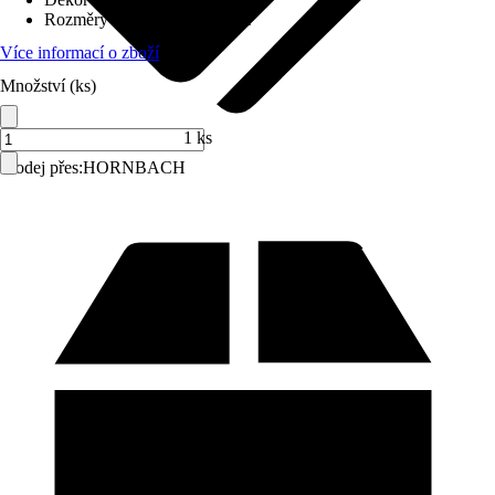
Rozměry (ŠxV)
:
70 x 110 cm
Více informací o zboží
Množství (ks)
1 ks
Prodej přes:
HORNBACH