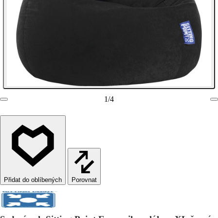
1
/
4
Porovnat