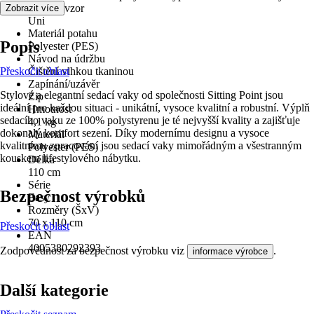
Dekor / vzor
Zobrazit více
Uni
Materiál potahu
Popis
Polyester (PES)
Návod na údržbu
Přeskočit oblast
Čištění vlhkou tkaninou
Zapínání/uzávěr
Stylové a elegantní sedací vaky od společnosti Sitting Point jsou
Zip
ideální pro každou situaci - unikátní, vysoce kvalitní a robustní. Výplň
Hmotnost
sedacího vaku ze 100% polystyrenu je té nejvyšší kvality a zajišťuje
4,1 kg
dokonalý komfort sezení. Díky modernímu designu a vysoce
Materiál
kvalitnímu zpracování jsou sedací vaky mimořádným a všestranným
Polyester (PES)
kouskem lifestylového nábytku.
Délka
110 cm
Série
Bezpečnost výrobků
Easy
Rozměry (ŠxV)
70 x 110 cm
Přeskočit oblast
EAN
4005380292393
Zodpovědnost za bezpečnost výrobku viz
.
informace výrobce
Další kategorie