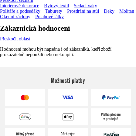
Přeskočit seznam
Interiérové dekorace
Bytový textil
Sedací vaky
Polštáře a podsedáky
Taburety
Prostírání na stůl
Deky
Molitan
Okenní záclony
Potahové látky
Zákaznická hodnocení
Přeskočit oblast
Hodnocení mohou být napsána i od zákazníků, kteří zboží
prokazatelně nepoužili nebo nekoupili.
Možnosti platby