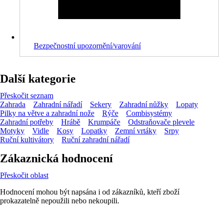
Bezpečnostní upozornění/varování
Další kategorie
Přeskočit seznam
Zahrada
Zahradní nářadí
Sekery
Zahradní nůžky
Lopaty
Pilky na větve a zahradní nože
Rýče
Combisystémy
Zahradní potřeby
Hrábě
Krumpáče
Odstraňovače plevele
Motyky
Vidle
Kosy
Lopatky
Zemní vrtáky
Srpy
Ruční kultivátory
Ruční zahradní nářadí
Zákaznická hodnocení
Přeskočit oblast
Hodnocení mohou být napsána i od zákazníků, kteří zboží
prokazatelně nepoužili nebo nekoupili.