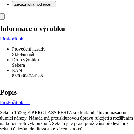
Zákaznická hodnocení
Informace o výrobku
Přeskočit oblast
Provedení násady
Sklolaminát
Druh výrobku
Sekera
EAN
8590804044185
Popis
Přeskočit oblast
Sekera 1500g FIBERGLASS FESTA se sklolaminátovou násadou
tlumící nárazy. Násada má protiskluzovou úpravu rukojeti s rozšířením
na konci proti vyklouznutí. Sekera je v praxi používána především k
sekání či tesání do dřeva a ke kácení stromů.