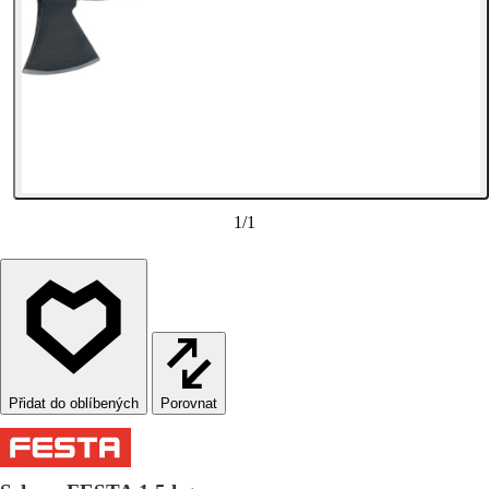
1
/
1
Porovnat