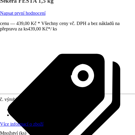
Sekera FESTA 1,5 kg
Napsat první hodnocení
cenu — 439,00 Kč * Všechny ceny vč. DPH a bez nákladů na
přepravu za ks
439,00 Kč
*
/
ks
č. výrobku
12309754
Druh výrobku
:
Sekera
Provedení násady
:
Sklolaminát
Více informací o zboží
Množství (ks)