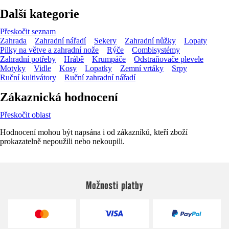
Další kategorie
Přeskočit seznam
Zahrada
Zahradní nářadí
Sekery
Zahradní nůžky
Lopaty
Pilky na větve a zahradní nože
Rýče
Combisystémy
Zahradní potřeby
Hrábě
Krumpáče
Odstraňovače plevele
Motyky
Vidle
Kosy
Lopatky
Zemní vrtáky
Srpy
Ruční kultivátory
Ruční zahradní nářadí
Zákaznická hodnocení
Přeskočit oblast
Hodnocení mohou být napsána i od zákazníků, kteří zboží
prokazatelně nepoužili nebo nekoupili.
Možnosti platby