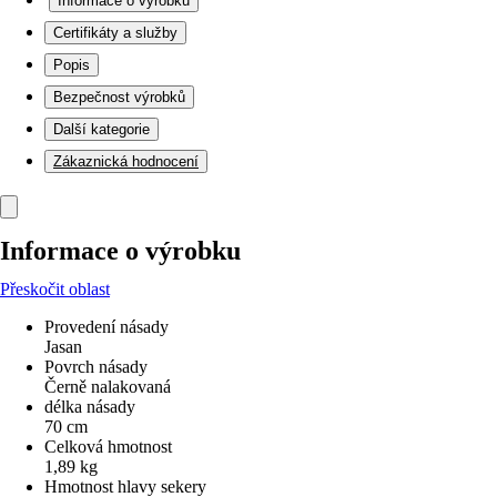
Informace o výrobku
Certifikáty a služby
Popis
Bezpečnost výrobků
Další kategorie
Zákaznická hodnocení
Informace o výrobku
Přeskočit oblast
Provedení násady
Jasan
Povrch násady
Černě nalakovaná
délka násady
70 cm
Celková hmotnost
1,89 kg
Hmotnost hlavy sekery