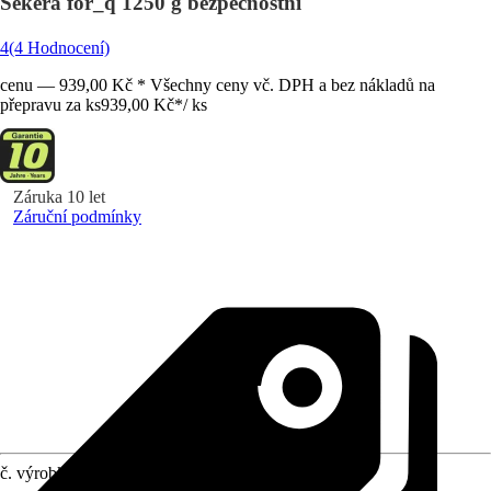
Sekera for_q 1250 g bezpečnostní
4
(4 Hodnocení)
cenu — 939,00 Kč * Všechny ceny vč. DPH a bez nákladů na
přepravu za ks
939,00 Kč
*
/
ks
Záruka 10 let
Záruční podmínky
č. výrobku
8214579