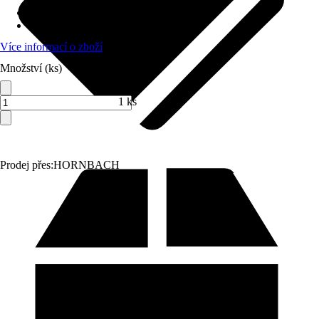
Druh výrobku
:
Sekera
Provedení násady
:
Jasan
Více informací o zboží
Množství (ks)
1 ks
Prodej přes:
HORNBACH