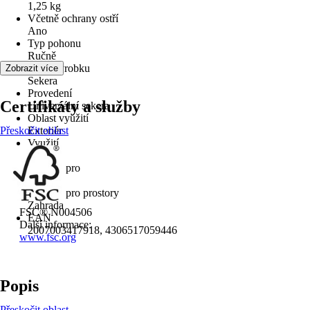
1,25 kg
Včetně ochrany ostří
Ano
Typ pohonu
Ručně
Druh výrobku
Zobrazit více
Sekera
Provedení
Certifikáty a služby
Univerzální sekera
Oblast využití
Přeskočit oblast
Exteriér
Využití
Štípání
Vhodné pro
Dřevo
Vhodné pro prostory
Zahrada
FSC® N004506
EAN
Další informace:
2007003417918, 4306517059446
www.fsc.org
Popis
Přeskočit oblast