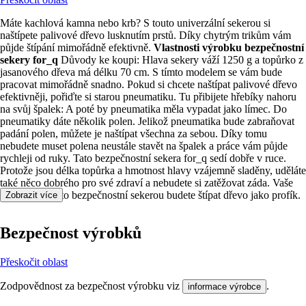
Máte kachlová kamna nebo krb? S touto univerzální sekerou si
naštípete palivové dřevo lusknutím prstů. Díky chytrým trikům vám
půjde štípání mimořádně efektivně.
Vlastnosti výrobku bezpečnostní
sekery for_q
Důvody ke koupi: Hlava sekery váží 1250 g a topůrko z
jasanového dřeva má délku 70 cm. S tímto modelem se vám bude
pracovat mimořádně snadno. Pokud si chcete naštípat palivové dřevo
efektivněji, pořiďte si starou pneumatiku. Tu přibijete hřebíky nahoru
na svůj špalek: A poté by pneumatika měla vypadat jako límec. Do
pneumatiky dáte několik polen. Jelikož pneumatika bude zabraňovat
padání polen, můžete je naštípat všechna za sebou. Díky tomu
nebudete muset polena neustále stavět na špalek a práce vám půjde
rychleji od ruky. Tato bezpečnostní sekera for_q sedí dobře v ruce.
Protože jsou délka topůrka a hmotnost hlavy vzájemně sladěny, uděláte
také něco dobrého pro své zdraví a nebudete si zatěžovat záda. Vaše
výhody: S touto bezpečnostní sekerou budete štípat dřevo jako profík.
Zobrazit více
Bezpečnost výrobků
Přeskočit oblast
Zodpovědnost za bezpečnost výrobku viz
.
informace výrobce