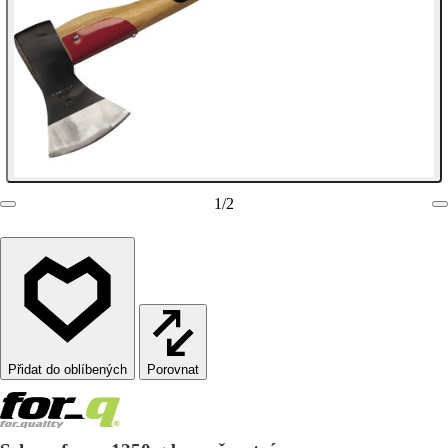
1
/
2
Porovnat