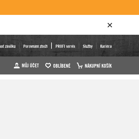
vat zásilku
Porovnání zboží
PROFI servis
Služby
Kariéra
MŮJ ÚČET
OBLÍBENÉ
NÁKUPNÍ KOŠÍK